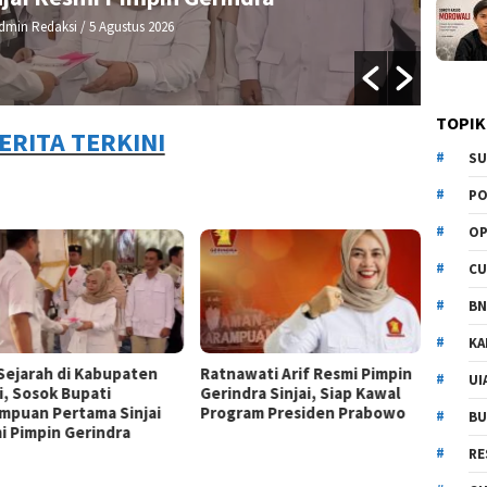
dmin Redaksi
/ 5 Agustus 2026
TOPIK
ERITA TERKINI
SU
PO
OP
CU
BN
KA
 Sejarah di Kabupaten
Ratnawati Arif Resmi Pimpin
UI
i, Sosok Bupati
Gerindra Sinjai, Siap Kawal
mpuan Pertama Sinjai
Program Presiden Prabowo
BU
i Pimpin Gerindra
RE