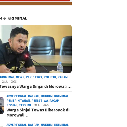
 & KRIMINAL
AL
NASIONAL
NEWS
ORGANISASI
PERISTIWA
POLITIK
RAGAM
TERKINI
,
KRIMINAL
,
NEWS
,
PERISTIWA
,
POLITIK
,
RAGAM
,
28 Juli 2026
Tewasnya Warga Sinjai di Morowali …
ADVERTORIAL
,
DAERAH
,
HUKRIM
,
KRIMINAL
,
PEMERINTAHAN
,
PERISTIWA
,
RAGAM
,
SOSIAL
,
TERKINI
28 Juli 2026
Warga Sinjai Tewas Dikeroyok di
Morowali…
atnawati Arif Resmi Pimpin Gerindra Sinjai, S
Program Presiden Prabowo
ADVERTORIAL
,
DAERAH
,
HUKRIM
,
KRIMINAL
,