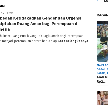
GU
AN
dmin
6 April 2026
RAGA
edah Ketidakadilan Gender dan Urgensi
edaksi
iptakan Ruang Aman bagi Perempuan di
nesia
huluan: Ruang Publik yang Tak Lagi Ramah bagi Perempuan
h menjadi perempuan berarti harus siap
Baca selengkapnya
ADVERTO
ORGANIS
RAGAM
,
Andi M
Rp2…