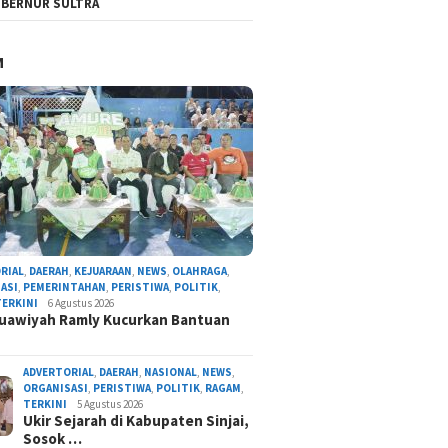
BERNUR SULTRA
M
RIAL
,
DAERAH
,
KEJUARAAN
,
NEWS
,
OLAHRAGA
,
ASI
,
PEMERINTAHAN
,
PERISTIWA
,
POLITIK
,
TERKINI
6 Agustus 2026
uawiyah Ramly Kucurkan Bantuan
ADVERTORIAL
,
DAERAH
,
NASIONAL
,
NEWS
,
ORGANISASI
,
PERISTIWA
,
POLITIK
,
RAGAM
,
TERKINI
5 Agustus 2026
Ukir Sejarah di Kabupaten Sinjai,
Sosok …