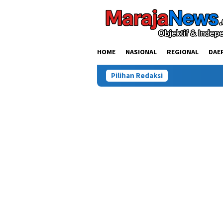
Loncat
ke
konten
HOME
NASIONAL
REGIONAL
DAE
Pilihan Redaksi
Kasus Tewasnya Wa