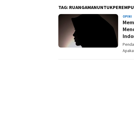
TAG:
RUANGAMANUNTUKPEREMPU
OPINI
A
Memb
R
Menc
Indo
Penda
Apaka