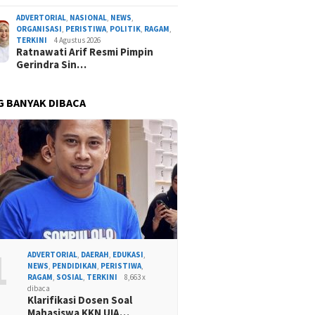
ADVERTORIAL
,
NASIONAL
,
NEWS
,
ORGANISASI
,
PERISTIWA
,
POLITIK
,
RAGAM
,
TERKINI
4 Agustus 2026
Ratnawati Arif Resmi Pimpin
Gerindra Sin…
G BANYAK DIBACA
1
ADVERTORIAL
,
DAERAH
,
EDUKASI
,
NEWS
,
PENDIDIKAN
,
PERISTIWA
,
RAGAM
,
SOSIAL
,
TERKINI
8,663 x
dibaca
Klarifikasi Dosen Soal
Mahasiswa KKN UIA…