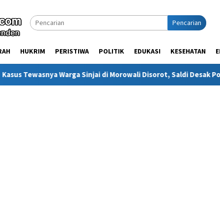
Pencarian
RAH
HUKRIM
PERISTIWA
POLITIK
EDUKASI
KESEHATAN
E
rga Sinjai di Morowali Disorot, Saldi Desak Polisi Usut Tuntas