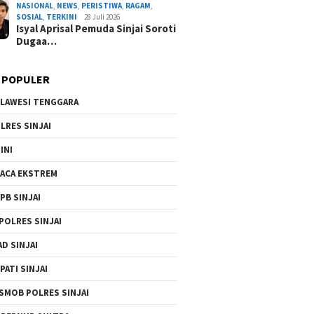
NASIONAL
,
NEWS
,
PERISTIWA
,
RAGAM
,
By Admin Redaksi
/ 4 Agustus 2026
SOSIAL
,
TERKINI
28 Juli 2026
Isyal Aprisal Pemuda Sinjai Soroti
Dugaa…
 POPULER
LAWESI TENGGARA
LRES SINJAI
INI
ACA EKSTREM
PB SINJAI
POLRES SINJAI
AD SINJAI
PATI SINJAI
SMOB POLRES SINJAI