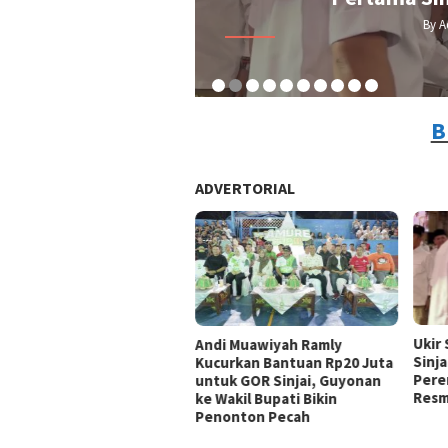
By A
B
ADVERTORIAL
Ukir
Andi Muawiyah Ramly
Sinja
Kucurkan Bantuan Rp20 Juta
Pere
untuk GOR Sinjai, Guyonan
Resm
ke Wakil Bupati Bikin
Penonton Pecah