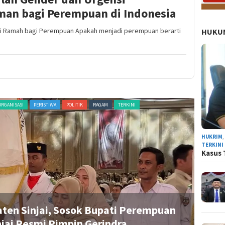
an bagi Perempuan di Indonesia
agi Ramah bagi Perempuan Apakah menjadi perempuan berarti
HUKUM
ORGANISASI
PERISTIWA
POLITIK
RAGAM
TERKINI
ADVERTORI
HUKRIM
TERKINI
Kasus 
aten Sinjai, Sosok Bupati Perempuan
R
jai Resmi Pimpin Gerindra