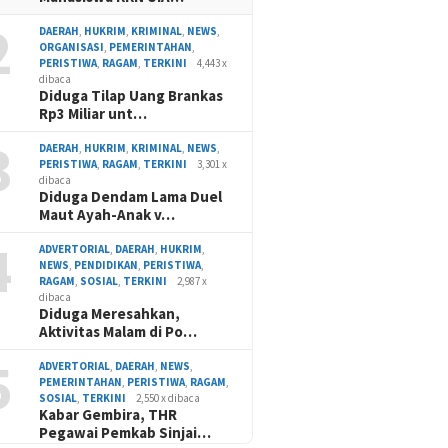
2
DAERAH
,
HUKRIM
,
KRIMINAL
,
NEWS
,
ORGANISASI
,
PEMERINTAHAN
,
PERISTIWA
,
RAGAM
,
TERKINI
4,443 x
dibaca
Diduga Tilap Uang Brankas
Rp3 Miliar unt…
3
DAERAH
,
HUKRIM
,
KRIMINAL
,
NEWS
,
PERISTIWA
,
RAGAM
,
TERKINI
3,301 x
dibaca
Diduga Dendam Lama Duel
Maut Ayah-Anak v…
4
ADVERTORIAL
,
DAERAH
,
HUKRIM
,
NEWS
,
PENDIDIKAN
,
PERISTIWA
,
RAGAM
,
SOSIAL
,
TERKINI
2,987 x
dibaca
Diduga Meresahkan,
Aktivitas Malam di Po…
5
ADVERTORIAL
,
DAERAH
,
NEWS
,
PEMERINTAHAN
,
PERISTIWA
,
RAGAM
,
SOSIAL
,
TERKINI
2,550 x dibaca
Kabar Gembira, THR
Pegawai Pemkab Sinjai…