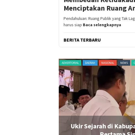
Menciptakan Ruang Am
Pendahuluan: Ruang Publik yang Tak L
harus siap
Baca selengkapnya
BERITA TERBARU
HAN
PERISTIWA
POLITIK
RAGAM
ADVERTORIAL
DAERAH
NASIONAL
NEWS
Rp20 Juta untuk
Ukir Sejarah di Kabup
n Penonton Pecah
Pertama Sin