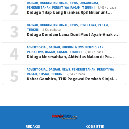
2
DAERAH
,
HUKRIM
,
KRIMINAL
,
NEWS
,
ORGANISASI
,
PEMERINTAHAN
,
PERISTIWA
,
RAGAM
,
TERKINI
4,445 x dibaca
Diduga Tilap Uang Brankas Rp3 Miliar unt…
3
DAERAH
,
HUKRIM
,
KRIMINAL
,
NEWS
,
PERISTIWA
,
RAGAM
,
TERKINI
3,301 x dibaca
Diduga Dendam Lama Duel Maut Ayah-Anak v…
4
ADVERTORIAL
,
DAERAH
,
HUKRIM
,
NEWS
,
PENDIDIKAN
,
PERISTIWA
,
RAGAM
,
SOSIAL
,
TERKINI
2,988 x dibaca
Diduga Meresahkan, Aktivitas Malam di Po…
5
ADVERTORIAL
,
DAERAH
,
NEWS
,
PEMERINTAHAN
,
PERISTIWA
,
RAGAM
,
SOSIAL
,
TERKINI
2,551 x dibaca
Kabar Gembira, THR Pegawai Pemkab Sinjai…
REDAKSI
KODE ETIK