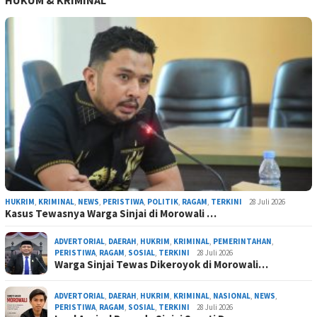
HUKUM & KRIMINAL
HUKRIM
,
KRIMINAL
,
NEWS
,
PERISTIWA
,
POLITIK
,
RAGAM
,
TERKINI
28 Juli 2026
Kasus Tewasnya Warga Sinjai di Morowali …
ADVERTORIAL
,
DAERAH
,
HUKRIM
,
KRIMINAL
,
PEMERINTAHAN
,
PERISTIWA
,
RAGAM
,
SOSIAL
,
TERKINI
28 Juli 2026
Warga Sinjai Tewas Dikeroyok di Morowali…
ADVERTORIAL
,
DAERAH
,
HUKRIM
,
KRIMINAL
,
NASIONAL
,
NEWS
,
PERISTIWA
,
RAGAM
,
SOSIAL
,
TERKINI
28 Juli 2026