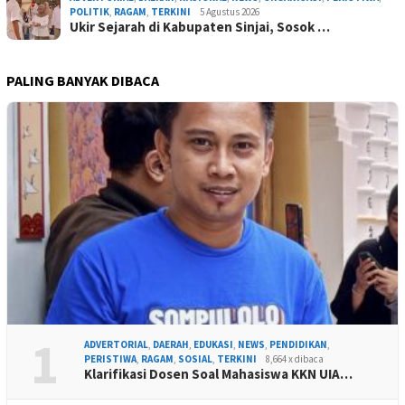
POLITIK
,
RAGAM
,
TERKINI
5 Agustus 2026
Ukir Sejarah di Kabupaten Sinjai, Sosok …
PALING BANYAK DIBACA
1
ADVERTORIAL
,
DAERAH
,
EDUKASI
,
NEWS
,
PENDIDIKAN
,
PERISTIWA
,
RAGAM
,
SOSIAL
,
TERKINI
8,664 x dibaca
Klarifikasi Dosen Soal Mahasiswa KKN UIA…