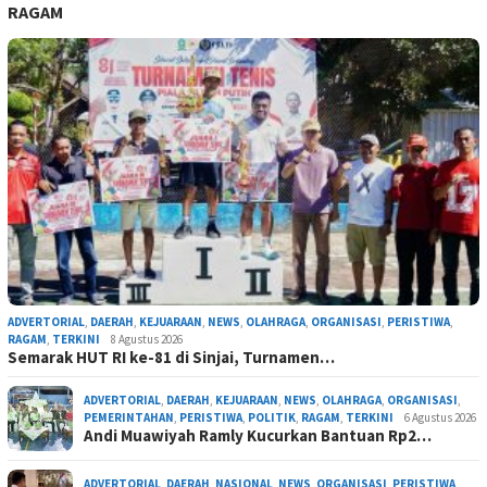
RAGAM
ADVERTORIAL
,
DAERAH
,
KEJUARAAN
,
NEWS
,
OLAHRAGA
,
ORGANISASI
,
PERISTIWA
,
RAGAM
,
TERKINI
8 Agustus 2026
Semarak HUT RI ke-81 di Sinjai, Turnamen…
ADVERTORIAL
,
DAERAH
,
KEJUARAAN
,
NEWS
,
OLAHRAGA
,
ORGANISASI
,
PEMERINTAHAN
,
PERISTIWA
,
POLITIK
,
RAGAM
,
TERKINI
6 Agustus 2026
Andi Muawiyah Ramly Kucurkan Bantuan Rp2…
ADVERTORIAL
,
DAERAH
,
NASIONAL
,
NEWS
,
ORGANISASI
,
PERISTIWA
,