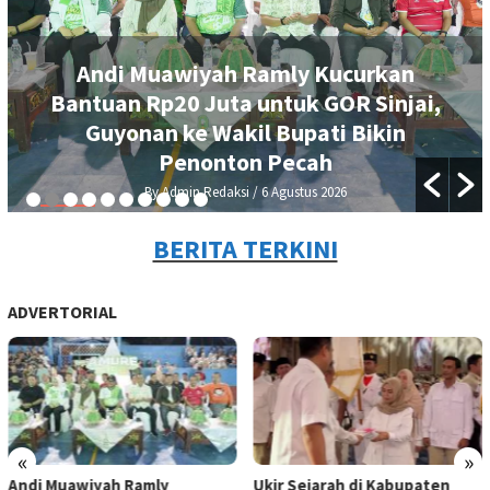
Andi Muawiyah Ramly Kucurkan
Bantuan Rp20 Juta untuk GOR Sinjai,
Guyonan ke Wakil Bupati Bikin
Penonton Pecah
By Admin Redaksi
/ 6 Agustus 2026
BERITA TERKINI
ADVERTORIAL
«
»
Andi Muawiyah Ramly
Ukir Sejarah di Kabupaten