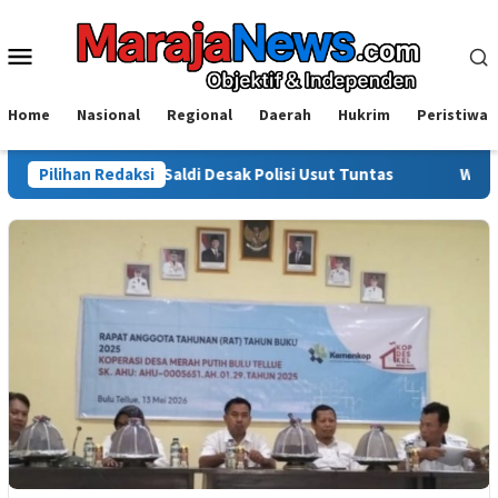
Loncat
ke
Menu
konten
Mobile
Home
Nasional
Regional
Daerah
Hukrim
Peristiwa
sorot, Saldi Desak Polisi Usut Tuntas
Pilihan Redaksi
Warga Sinjai Tewas