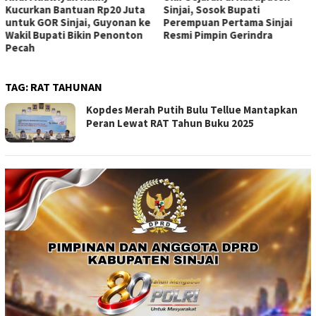
Kucurkan Bantuan Rp20 Juta
Sinjai, Sosok Bupati
untuk GOR Sinjai, Guyonan ke
Perempuan Pertama Sinjai
Wakil Bupati Bikin Penonton
Resmi Pimpin Gerindra
Pecah
TAG:
RAT TAHUNAN
Kopdes Merah Putih Bulu Tellue Mantapkan
Peran Lewat RAT Tahun Buku 2025