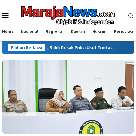
Loncat
ke
Menu
konten
Mobile
Home
Nasional
Regional
Daerah
Hukrim
Peristiwa
orot, Saldi Desak Polisi Usut Tuntas
Pilihan Redaksi
Warga Sinjai Tewas