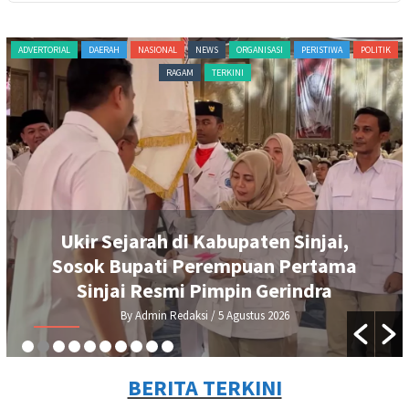
OLITIK
ADVERTORIAL
NASIONAL
NEWS
ORGANISASI
PERISTIWA
POLITIK
RAG
TERKINI
Ratnawati Arif Resmi Pimpin Gerindra
Sinjai, Siap Kawal Program Presiden
Prabowo
By Admin Redaksi
/ 4 Agustus 2026
BERITA TERKINI