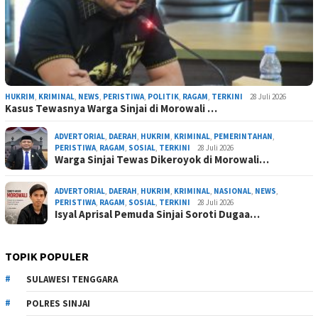
HUKRIM
,
KRIMINAL
,
NEWS
,
PERISTIWA
,
POLITIK
,
RAGAM
,
TERKINI
28 Juli 2026
Kasus Tewasnya Warga Sinjai di Morowali …
ADVERTORIAL
,
DAERAH
,
HUKRIM
,
KRIMINAL
,
PEMERINTAHAN
,
PERISTIWA
,
RAGAM
,
SOSIAL
,
TERKINI
28 Juli 2026
Warga Sinjai Tewas Dikeroyok di Morowali…
ADVERTORIAL
,
DAERAH
,
HUKRIM
,
KRIMINAL
,
NASIONAL
,
NEWS
,
PERISTIWA
,
RAGAM
,
SOSIAL
,
TERKINI
28 Juli 2026
Isyal Aprisal Pemuda Sinjai Soroti Dugaa…
TOPIK POPULER
SULAWESI TENGGARA
POLRES SINJAI