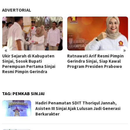
ADVERTORIAL
«
»
Ukir Sejarah di Kabupaten
Ratnawati Arif Resmi Pimpin
Sinjai, Sosok Bupati
Gerindra Sinjai, Siap Kawal
Perempuan Pertama Sinjai
Program Presiden Prabowo
Resmi Pimpin Gerindra
TAG:
PEMKAB SINJAI
Hadiri Penamatan SDIT Thoriqul Jannah,
Asisten III Sinjai Ajak Lulusan Jadi Generasi
Berkarakter