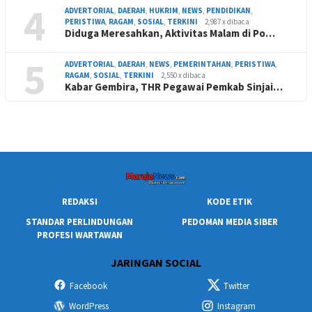
4
ADVERTORIAL
,
DAERAH
,
HUKRIM
,
NEWS
,
PENDIDIKAN
,
PERISTIWA
,
RAGAM
,
SOSIAL
,
TERKINI
2,987 x dibaca
Diduga Meresahkan, Aktivitas Malam di Po…
5
ADVERTORIAL
,
DAERAH
,
NEWS
,
PEMERINTAHAN
,
PERISTIWA
,
RAGAM
,
SOSIAL
,
TERKINI
2,550 x dibaca
Kabar Gembira, THR Pegawai Pemkab Sinjai…
REDAKSI
KODE ETIK
STANDAR PERLINDUNGAN
PEDOMAN MEDIA SIBER
PROFESI WARTAWAN
JARINGAN SOCIAL
Facebook
Twitter
WordPress
Instagram