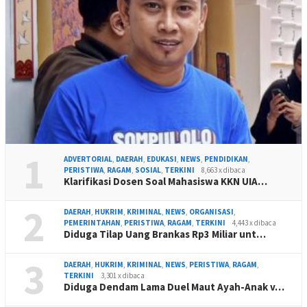
1
ADVERTORIAL
,
DAERAH
,
EDUKASI
,
NEWS
,
PENDIDIKAN
,
PERISTIWA
,
RAGAM
,
SOSIAL
,
TERKINI
8,663 x dibaca
Klarifikasi Dosen Soal Mahasiswa KKN UIA…
2
DAERAH
,
HUKRIM
,
KRIMINAL
,
NEWS
,
ORGANISASI
,
PEMERINTAHAN
,
PERISTIWA
,
RAGAM
,
TERKINI
4,443 x dibaca
Diduga Tilap Uang Brankas Rp3 Miliar unt…
3
DAERAH
,
HUKRIM
,
KRIMINAL
,
NEWS
,
PERISTIWA
,
RAGAM
,
TERKINI
3,301 x dibaca
Diduga Dendam Lama Duel Maut Ayah-Anak v…