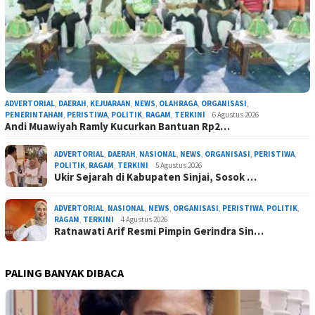
ADVERTORIAL
,
DAERAH
,
KEJUARAAN
,
NEWS
,
OLAHRAGA
,
ORGANISASI
,
PEMERINTAHAN
,
PERISTIWA
,
POLITIK
,
RAGAM
,
TERKINI
6 Agustus 2026
Andi Muawiyah Ramly Kucurkan Bantuan Rp2…
ADVERTORIAL
,
DAERAH
,
NASIONAL
,
NEWS
,
ORGANISASI
,
PERISTIWA
,
POLITIK
,
RAGAM
,
TERKINI
5 Agustus 2026
Ukir Sejarah di Kabupaten Sinjai, Sosok …
ADVERTORIAL
,
NASIONAL
,
NEWS
,
ORGANISASI
,
PERISTIWA
,
POLITIK
,
RAGAM
,
TERKINI
4 Agustus 2026
Ratnawati Arif Resmi Pimpin Gerindra Sin…
PALING BANYAK DIBACA