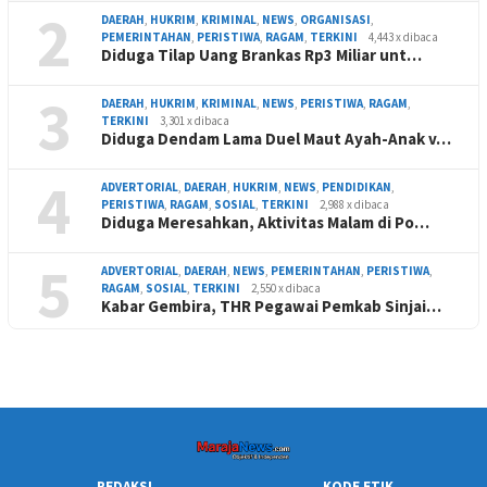
2
DAERAH
,
HUKRIM
,
KRIMINAL
,
NEWS
,
ORGANISASI
,
PEMERINTAHAN
,
PERISTIWA
,
RAGAM
,
TERKINI
4,443 x dibaca
Diduga Tilap Uang Brankas Rp3 Miliar unt…
3
DAERAH
,
HUKRIM
,
KRIMINAL
,
NEWS
,
PERISTIWA
,
RAGAM
,
TERKINI
3,301 x dibaca
Diduga Dendam Lama Duel Maut Ayah-Anak v…
4
ADVERTORIAL
,
DAERAH
,
HUKRIM
,
NEWS
,
PENDIDIKAN
,
PERISTIWA
,
RAGAM
,
SOSIAL
,
TERKINI
2,988 x dibaca
Diduga Meresahkan, Aktivitas Malam di Po…
5
ADVERTORIAL
,
DAERAH
,
NEWS
,
PEMERINTAHAN
,
PERISTIWA
,
RAGAM
,
SOSIAL
,
TERKINI
2,550 x dibaca
Kabar Gembira, THR Pegawai Pemkab Sinjai…
REDAKSI
KODE ETIK