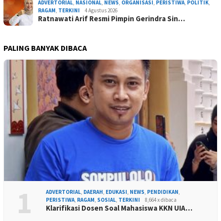
ADVERTORIAL
,
NASIONAL
,
NEWS
,
ORGANISASI
,
PERISTIWA
,
POLITIK
,
RAGAM
,
TERKINI
4 Agustus 2026
Ratnawati Arif Resmi Pimpin Gerindra Sin…
PALING BANYAK DIBACA
1
ADVERTORIAL
,
DAERAH
,
EDUKASI
,
NEWS
,
PENDIDIKAN
,
PERISTIWA
,
RAGAM
,
SOSIAL
,
TERKINI
8,664 x dibaca
Klarifikasi Dosen Soal Mahasiswa KKN UIA…