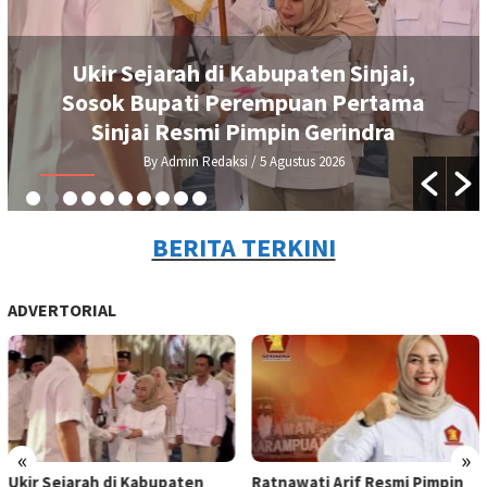
di Kabupaten Sinjai,
Ratnawati Arif R
 Perempuan Pertama
Sinjai, Siap Ka
mi Pimpin Gerindra
Pr
edaksi
/ 5 Agustus 2026
By Admin Red
BERITA TERKINI
ADVERTORIAL
«
»
Ukir Sejarah di Kabupaten
Ratnawati Arif Resmi Pimpin