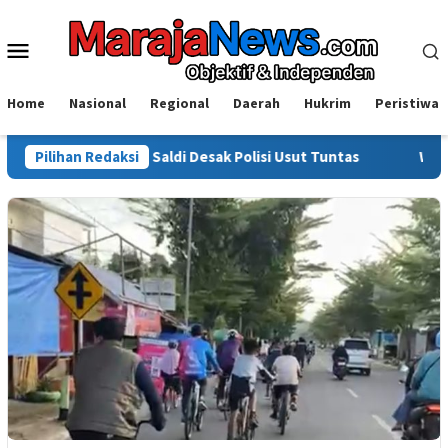
Loncat
ke
Menu
konten
Mobile
Home
Nasional
Regional
Daerah
Hukrim
Peristiwa
sorot, Saldi Desak Polisi Usut Tuntas
Pilihan Redaksi
Warga Sinjai Tewas