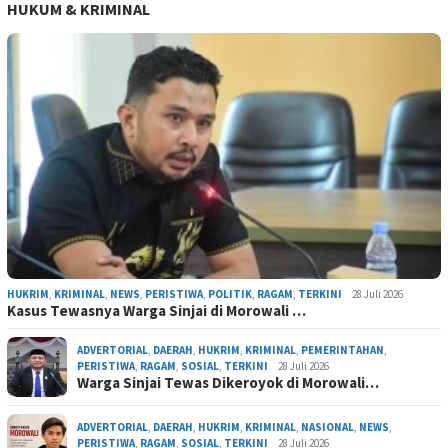
HUKUM & KRIMINAL
HUKRIM
,
KRIMINAL
,
NEWS
,
PERISTIWA
,
POLITIK
,
RAGAM
,
TERKINI
28 Juli 2026
Kasus Tewasnya Warga Sinjai di Morowali …
ADVERTORIAL
,
DAERAH
,
HUKRIM
,
KRIMINAL
,
PEMERINTAHAN
,
PERISTIWA
,
RAGAM
,
SOSIAL
,
TERKINI
28 Juli 2026
Warga Sinjai Tewas Dikeroyok di Morowali…
ADVERTORIAL
,
DAERAH
,
HUKRIM
,
KRIMINAL
,
NASIONAL
,
NEWS
,
PERISTIWA
,
RAGAM
,
SOSIAL
,
TERKINI
28 Juli 2026