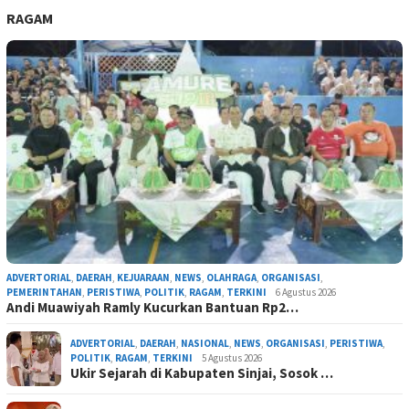
RAGAM
ADVERTORIAL
,
DAERAH
,
KEJUARAAN
,
NEWS
,
OLAHRAGA
,
ORGANISASI
,
PEMERINTAHAN
,
PERISTIWA
,
POLITIK
,
RAGAM
,
TERKINI
6 Agustus 2026
Andi Muawiyah Ramly Kucurkan Bantuan Rp2…
ADVERTORIAL
,
DAERAH
,
NASIONAL
,
NEWS
,
ORGANISASI
,
PERISTIWA
,
POLITIK
,
RAGAM
,
TERKINI
5 Agustus 2026
Ukir Sejarah di Kabupaten Sinjai, Sosok …