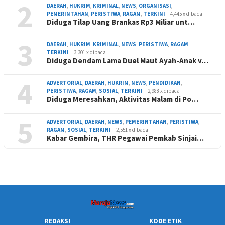
2
DAERAH
,
HUKRIM
,
KRIMINAL
,
NEWS
,
ORGANISASI
,
PEMERINTAHAN
,
PERISTIWA
,
RAGAM
,
TERKINI
4,445 x dibaca
Diduga Tilap Uang Brankas Rp3 Miliar unt…
3
DAERAH
,
HUKRIM
,
KRIMINAL
,
NEWS
,
PERISTIWA
,
RAGAM
,
TERKINI
3,301 x dibaca
Diduga Dendam Lama Duel Maut Ayah-Anak v…
4
ADVERTORIAL
,
DAERAH
,
HUKRIM
,
NEWS
,
PENDIDIKAN
,
PERISTIWA
,
RAGAM
,
SOSIAL
,
TERKINI
2,988 x dibaca
Diduga Meresahkan, Aktivitas Malam di Po…
5
ADVERTORIAL
,
DAERAH
,
NEWS
,
PEMERINTAHAN
,
PERISTIWA
,
RAGAM
,
SOSIAL
,
TERKINI
2,551 x dibaca
Kabar Gembira, THR Pegawai Pemkab Sinjai…
REDAKSI
KODE ETIK