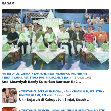
RAGAM
ADVERTORIAL
,
DAERAH
,
KEJUARAAN
,
NEWS
,
OLAHRAGA
,
ORGANISASI
,
PEMERINTAHAN
,
PERISTIWA
,
POLITIK
,
RAGAM
,
TERKINI
6 Agustus 2026
Andi Muawiyah Ramly Kucurkan Bantuan Rp2…
ADVERTORIAL
,
DAERAH
,
NASIONAL
,
NEWS
,
ORGANISASI
,
PERISTIWA
,
POLITIK
,
RAGAM
,
TERKINI
5 Agustus 2026
Ukir Sejarah di Kabupaten Sinjai, Sosok …
ADVERTORIAL
,
NASIONAL
,
NEWS
,
ORGANISASI
,
PERISTIWA
,
POLITIK
,