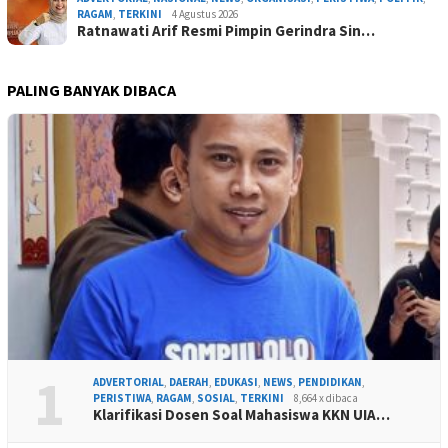
RAGAM
,
TERKINI
4 Agustus 2026
Ratnawati Arif Resmi Pimpin Gerindra Sin…
PALING BANYAK DIBACA
1
ADVERTORIAL
,
DAERAH
,
EDUKASI
,
NEWS
,
PENDIDIKAN
,
PERISTIWA
,
RAGAM
,
SOSIAL
,
TERKINI
8,664 x dibaca
Klarifikasi Dosen Soal Mahasiswa KKN UIA…