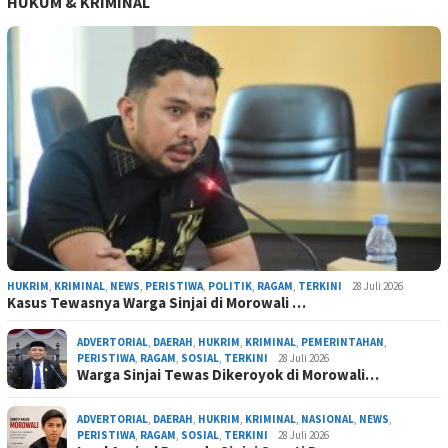
HUKUM & KRIMINAL
HUKRIM
,
KRIMINAL
,
NEWS
,
PERISTIWA
,
POLITIK
,
RAGAM
,
TERKINI
28 Juli 2026
Kasus Tewasnya Warga Sinjai di Morowali …
ADVERTORIAL
,
DAERAH
,
HUKRIM
,
KRIMINAL
,
PEMERINTAHAN
,
PERISTIWA
,
RAGAM
,
SOSIAL
,
TERKINI
28 Juli 2026
Warga Sinjai Tewas Dikeroyok di Morowali…
ADVERTORIAL
,
DAERAH
,
HUKRIM
,
KRIMINAL
,
NASIONAL
,
NEWS
,
PERISTIWA
,
RAGAM
,
SOSIAL
,
TERKINI
28 Juli 2026