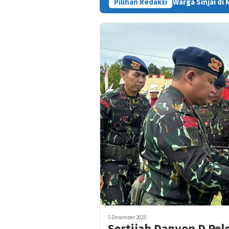
Kasus Tewasnya Warga Sinjai di Morowali Disorot, Sa
Pilihan Redaksi
5 Desember 2025
Sertijab Danyon D Pel