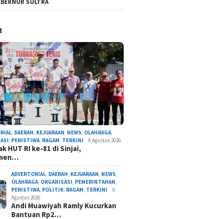
BERNUR SULTRA
M
RIAL
,
DAERAH
,
KEJUARAAN
,
NEWS
,
OLAHRAGA
,
ASI
,
PERISTIWA
,
RAGAM
,
TERKINI
8 Agustus 2026
k HUT RI ke-81 di Sinjai,
amen…
ADVERTORIAL
,
DAERAH
,
KEJUARAAN
,
NEWS
,
OLAHRAGA
,
ORGANISASI
,
PEMERINTAHAN
,
PERISTIWA
,
POLITIK
,
RAGAM
,
TERKINI
6
Agustus 2026
Andi Muawiyah Ramly Kucurkan
Bantuan Rp2…