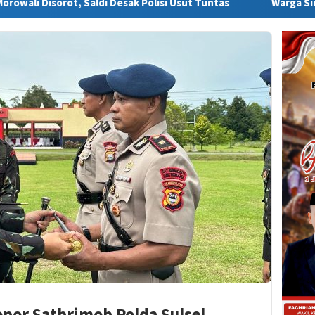
ldi Desak Polisi Usut Tuntas
Warga Sinjai Tewas Dikeroy
opor Satbrimob Polda Sulsel