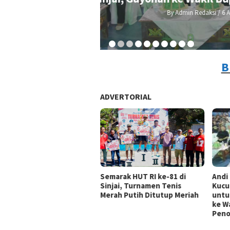
By A
B
ADVERTORIAL
Andi
Semarak HUT RI ke-81 di
Kucu
Sinjai, Turnamen Tenis
untu
Merah Putih Ditutup Meriah
ke Wa
Peno