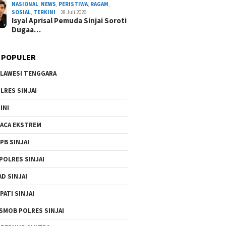
NASIONAL
,
NEWS
,
PERISTIWA
,
RAGAM
,
By Admin Redaksi
/ 4 Agustus 2026
SOSIAL
,
TERKINI
28 Juli 2026
Isyal Aprisal Pemuda Sinjai Soroti
Dugaa…
 POPULER
LAWESI TENGGARA
LRES SINJAI
INI
ACA EKSTREM
PB SINJAI
POLRES SINJAI
AD SINJAI
PATI SINJAI
SMOB POLRES SINJAI