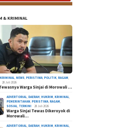
 & KRIMINAL
AL
NASIONAL
NEWS
ORGANISASI
PERISTIWA
POLITIK
RAGAM
TERKINI
,
KRIMINAL
,
NEWS
,
PERISTIWA
,
POLITIK
,
RAGAM
,
28 Juli 2026
Tewasnya Warga Sinjai di Morowali …
ADVERTORIAL
,
DAERAH
,
HUKRIM
,
KRIMINAL
,
PEMERINTAHAN
,
PERISTIWA
,
RAGAM
,
SOSIAL
,
TERKINI
28 Juli 2026
Warga Sinjai Tewas Dikeroyok di
Morowali…
atnawati Arif Resmi Pimpin Gerindra Sinjai, S
Program Presiden Prabowo
ADVERTORIAL
,
DAERAH
,
HUKRIM
,
KRIMINAL
,