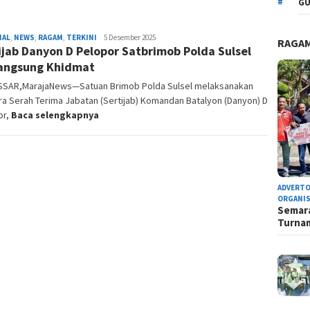
GU
NAL
,
NEWS
,
RAGAM
,
TERKINI
Admin
5 Desember 2025
RAGA
ijab Danyon D Pelopor Satbrimob Polda Sulsel
Redaksi
angsung Khidmat
SAR,MarajaNews—Satuan Brimob Polda Sulsel melaksanakan
a Serah Terima Jabatan (Sertijab) Komandan Batalyon (Danyon) D
or,
Baca selengkapnya
ADVERTO
ORGANIS
Semara
Turn