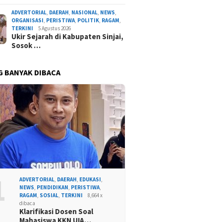
ADVERTORIAL
,
DAERAH
,
NASIONAL
,
NEWS
,
ORGANISASI
,
PERISTIWA
,
POLITIK
,
RAGAM
,
TERKINI
5 Agustus 2026
Ukir Sejarah di Kabupaten Sinjai,
Sosok …
G BANYAK DIBACA
1
ADVERTORIAL
,
DAERAH
,
EDUKASI
,
NEWS
,
PENDIDIKAN
,
PERISTIWA
,
RAGAM
,
SOSIAL
,
TERKINI
8,664 x
dibaca
Klarifikasi Dosen Soal
Mahasiswa KKN UIA…