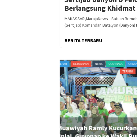
Berlangsung Khidmat
MAKASSAR,MarajaNews—Satuan Brimob P
(Sertijab) Komandan Batalyon (Danyon) 
BERITA TERBARU
HAN
PERISTIWA
POLITIK
RAGAM
ADVERTORIAL
DAERAH
NASIONAL
NEWS
Rp20 Juta untuk
Ukir Sejarah di Kabup
n Penonton Pecah
Pertama Sin