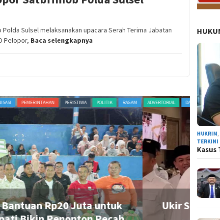
olda Sulsel melaksanakan upacara Serah Terima Jabatan
HUKUM
D Pelopor,
Baca selengkapnya
ORGANISASI
PERISTIWA
POLITIK
RAGAM
TERKINI
ADVERTORI
HUKRIM
TERKINI
Kasus 
aten Sinjai, Sosok Bupati Perempuan
R
jai Resmi Pimpin Gerindra