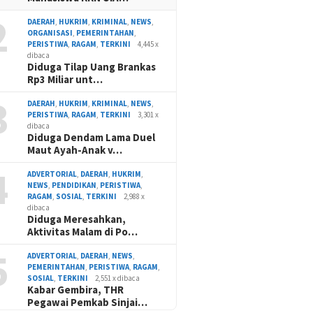
2
DAERAH
,
HUKRIM
,
KRIMINAL
,
NEWS
,
ORGANISASI
,
PEMERINTAHAN
,
PERISTIWA
,
RAGAM
,
TERKINI
4,445 x
dibaca
Diduga Tilap Uang Brankas
Rp3 Miliar unt…
3
DAERAH
,
HUKRIM
,
KRIMINAL
,
NEWS
,
PERISTIWA
,
RAGAM
,
TERKINI
3,301 x
dibaca
Diduga Dendam Lama Duel
Maut Ayah-Anak v…
4
ADVERTORIAL
,
DAERAH
,
HUKRIM
,
NEWS
,
PENDIDIKAN
,
PERISTIWA
,
RAGAM
,
SOSIAL
,
TERKINI
2,988 x
dibaca
Diduga Meresahkan,
Aktivitas Malam di Po…
5
ADVERTORIAL
,
DAERAH
,
NEWS
,
PEMERINTAHAN
,
PERISTIWA
,
RAGAM
,
SOSIAL
,
TERKINI
2,551 x dibaca
Kabar Gembira, THR
Pegawai Pemkab Sinjai…