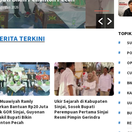
dmin Redaksi
/ 5 Agustus 2026
TOPIK
ERITA TERKINI
SU
PO
OP
CU
BN
KA
 Muawiyah Ramly
Ukir Sejarah di Kabupaten
UI
rkan Bantuan Rp20 Juta
Sinjai, Sosok Bupati
k GOR Sinjai, Guyonan
Perempuan Pertama Sinjai
BU
kil Bupati Bikin
Resmi Pimpin Gerindra
nton Pecah
RE