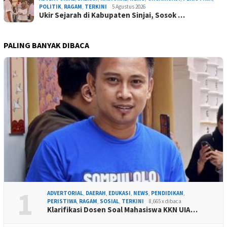
POLITIK
,
RAGAM
,
TERKINI
5 Agustus 2026
Ukir Sejarah di Kabupaten Sinjai, Sosok …
PALING BANYAK DIBACA
1
ADVERTORIAL
,
DAERAH
,
EDUKASI
,
NEWS
,
PENDIDIKAN
,
PERISTIWA
,
RAGAM
,
SOSIAL
,
TERKINI
8,665 x dibaca
Klarifikasi Dosen Soal Mahasiswa KKN UIA…