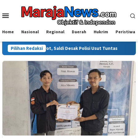
Loncat
ke
Menu
konten
Mobile
Home
Nasional
Regional
Daerah
Hukrim
Peristiwa
i Disorot, Saldi Desak Polisi Usut Tuntas
Pilihan Redaksi
Warga Sinjai T