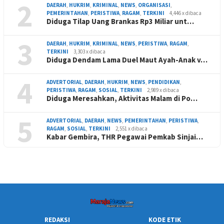
2
DAERAH
,
HUKRIM
,
KRIMINAL
,
NEWS
,
ORGANISASI
,
PEMERINTAHAN
,
PERISTIWA
,
RAGAM
,
TERKINI
4,446 x dibaca
Diduga Tilap Uang Brankas Rp3 Miliar unt…
3
DAERAH
,
HUKRIM
,
KRIMINAL
,
NEWS
,
PERISTIWA
,
RAGAM
,
TERKINI
3,303 x dibaca
Diduga Dendam Lama Duel Maut Ayah-Anak v…
4
ADVERTORIAL
,
DAERAH
,
HUKRIM
,
NEWS
,
PENDIDIKAN
,
PERISTIWA
,
RAGAM
,
SOSIAL
,
TERKINI
2,989 x dibaca
Diduga Meresahkan, Aktivitas Malam di Po…
5
ADVERTORIAL
,
DAERAH
,
NEWS
,
PEMERINTAHAN
,
PERISTIWA
,
RAGAM
,
SOSIAL
,
TERKINI
2,551 x dibaca
Kabar Gembira, THR Pegawai Pemkab Sinjai…
REDAKSI
KODE ETIK