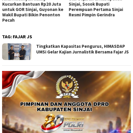
Kucurkan Bantuan Rp20 Juta
Sinjai, Sosok Bupati
untuk GOR Sinjai, Guyonan ke
Perempuan Pertama Sinjai
Wakil Bupati Bikin Penonton
Resmi Pimpin Gerindra
Pecah
TAG:
FAJAR JS
Tingkatkan Kapasitas Pengurus, HIMASDAP
UMSi Gelar Kajian Jurnalistik Bersama Fajar JS