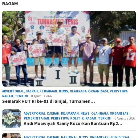
RAGAM
ADVERTORIAL
,
DAERAH
,
KEJUARAAN
,
NEWS
,
OLAHRAGA
,
ORGANISASI
,
PERISTIWA
,
RAGAM
,
TERKINI
8 Agustus 2026
Semarak HUT RI ke-81 di Sinjai, Turnamen…
ADVERTORIAL
,
DAERAH
,
KEJUARAAN
,
NEWS
,
OLAHRAGA
,
ORGANISASI
,
PEMERINTAHAN
,
PERISTIWA
,
POLITIK
,
RAGAM
,
TERKINI
6 Agustus 2026
Andi Muawiyah Ramly Kucurkan Bantuan Rp2…
ADVERTORIAL
,
DAERAH
,
NASIONAL
,
NEWS
,
ORGANISASI
,
PERISTIWA
,