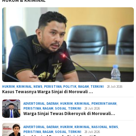
HUKUM & KRIMINAL
HUKRIM
,
KRIMINAL
,
NEWS
,
PERISTIWA
,
POLITIK
,
RAGAM
,
TERKINI
28 Juli 2026
Kasus Tewasnya Warga Sinjai di Morowali …
ADVERTORIAL
,
DAERAH
,
HUKRIM
,
KRIMINAL
,
PEMERINTAHAN
,
PERISTIWA
,
RAGAM
,
SOSIAL
,
TERKINI
28 Juli 2026
Warga Sinjai Tewas Dikeroyok di Morowali…
ADVERTORIAL
,
DAERAH
,
HUKRIM
,
KRIMINAL
,
NASIONAL
,
NEWS
,
PERISTIWA
,
RAGAM
,
SOSIAL
,
TERKINI
28 Juli 2026