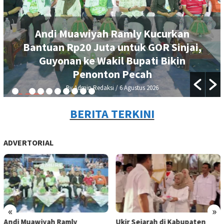
Andi Muawiyah Ramly Kucurkan
Bantuan Rp20 Juta untuk GOR Sinjai,
Guyonan ke Wakil Bupati Bikin
Penonton Pecah
By Admin Redaksi
/ 6 Agustus 2026
BERITA TERKINI
ADVERTORIAL
«
»
Andi Muawiyah Ramly
Ukir Sejarah di Kabupaten