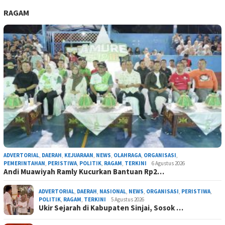
RAGAM
ADVERTORIAL
,
DAERAH
,
KEJUARAAN
,
NEWS
,
OLAHRAGA
,
ORGANISASI
,
PEMERINTAHAN
,
PERISTIWA
,
POLITIK
,
RAGAM
,
TERKINI
6 Agustus 2026
Andi Muawiyah Ramly Kucurkan Bantuan Rp2…
ADVERTORIAL
,
DAERAH
,
NASIONAL
,
NEWS
,
ORGANISASI
,
PERISTIWA
,
POLITIK
,
RAGAM
,
TERKINI
5 Agustus 2026
Ukir Sejarah di Kabupaten Sinjai, Sosok …