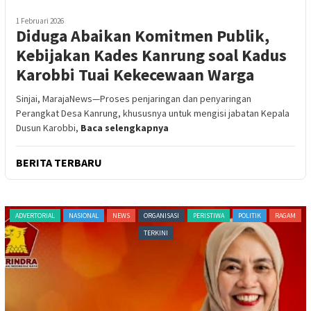
1 Februari 2026
Diduga Abaikan Komitmen Publik,
Kebijakan Kades Kanrung soal Kadus
Karobbi Tuai Kekecewaan Warga
Sinjai, MarajaNews—Proses penjaringan dan penyaringan
Perangkat Desa Kanrung, khususnya untuk mengisi jabatan Kepala
Dusun Karobbi,
Baca selengkapnya
BERITA TERBARU
ADVERTORIAL
NASIONAL
NEWS
ORGANISASI
PERISTIWA
POLITIK
RAGAM
TERKINI