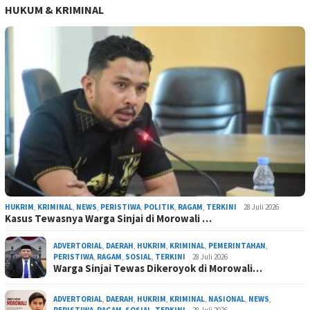
HUKUM & KRIMINAL
HUKRIM
,
KRIMINAL
,
NEWS
,
PERISTIWA
,
POLITIK
,
RAGAM
,
TERKINI
28 Juli 2026
Kasus Tewasnya Warga Sinjai di Morowali …
ADVERTORIAL
,
DAERAH
,
HUKRIM
,
KRIMINAL
,
PEMERINTAHAN
,
PERISTIWA
,
RAGAM
,
SOSIAL
,
TERKINI
28 Juli 2026
Warga Sinjai Tewas Dikeroyok di Morowali…
ADVERTORIAL
,
DAERAH
,
HUKRIM
,
KRIMINAL
,
NASIONAL
,
NEWS
,
PERISTIWA
,
RAGAM
,
SOSIAL
,
TERKINI
28 Juli 2026