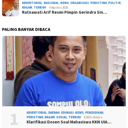
ADVERTORIAL
,
NASIONAL
,
NEWS
,
ORGANISASI
,
PERISTIWA
,
POLITIK
,
RAGAM
,
TERKINI
4 Agustus 2026
Ratnawati Arif Resmi Pimpin Gerindra Sin…
PALING BANYAK DIBACA
1
ADVERTORIAL
,
DAERAH
,
EDUKASI
,
NEWS
,
PENDIDIKAN
,
PERISTIWA
,
RAGAM
,
SOSIAL
,
TERKINI
8,663 x dibaca
Klarifikasi Dosen Soal Mahasiswa KKN UIA…