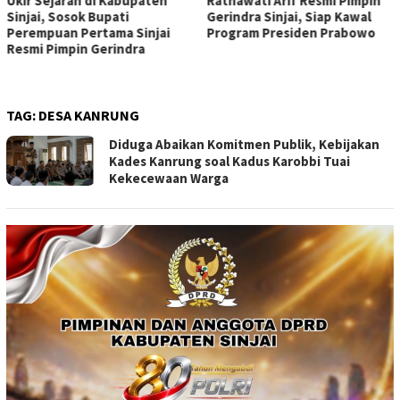
Ukir Sejarah di Kabupaten
Ratnawati Arif Resmi Pimpin
Sinjai, Sosok Bupati
Gerindra Sinjai, Siap Kawal
Perempuan Pertama Sinjai
Program Presiden Prabowo
Resmi Pimpin Gerindra
TAG:
DESA KANRUNG
Diduga Abaikan Komitmen Publik, Kebijakan
Kades Kanrung soal Kadus Karobbi Tuai
Kekecewaan Warga