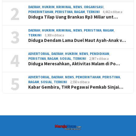
2
DAERAH
,
HUKRIM
,
KRIMINAL
,
NEWS
,
ORGANISASI
,
PEMERINTAHAN
,
PERISTIWA
,
RAGAM
,
TERKINI
4,442 x dibaca
Diduga Tilap Uang Brankas Rp3 Miliar unt…
3
DAERAH
,
HUKRIM
,
KRIMINAL
,
NEWS
,
PERISTIWA
,
RAGAM
,
TERKINI
3,300 x dibaca
Diduga Dendam Lama Duel Maut Ayah-Anak v…
4
ADVERTORIAL
,
DAERAH
,
HUKRIM
,
NEWS
,
PENDIDIKAN
,
PERISTIWA
,
RAGAM
,
SOSIAL
,
TERKINI
2,987 x dibaca
Diduga Meresahkan, Aktivitas Malam di Po…
5
ADVERTORIAL
,
DAERAH
,
NEWS
,
PEMERINTAHAN
,
PERISTIWA
,
RAGAM
,
SOSIAL
,
TERKINI
2,550 x dibaca
Kabar Gembira, THR Pegawai Pemkab Sinjai…