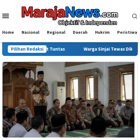
Loncat
ke
Menu
konten
Mobile
Home
Nasional
Regional
Daerah
Hukrim
Peristiwa
lisi Usut Tuntas
Pilihan Redaksi
Warga Sinjai Tewas Dikeroyok di Morowa