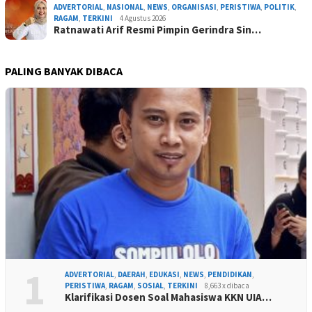
ADVERTORIAL
,
NASIONAL
,
NEWS
,
ORGANISASI
,
PERISTIWA
,
POLITIK
,
RAGAM
,
TERKINI
4 Agustus 2026
Ratnawati Arif Resmi Pimpin Gerindra Sin…
PALING BANYAK DIBACA
1
ADVERTORIAL
,
DAERAH
,
EDUKASI
,
NEWS
,
PENDIDIKAN
,
PERISTIWA
,
RAGAM
,
SOSIAL
,
TERKINI
8,663 x dibaca
Klarifikasi Dosen Soal Mahasiswa KKN UIA…