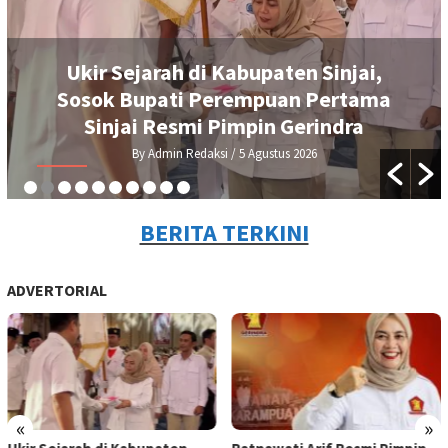
ejarah di Kabupaten Sinjai,
Ratnawati 
Bupati Perempuan Pertama
Sinjai, S
ai Resmi Pimpin Gerindra
By Admin Redaksi
/ 5 Agustus 2026
B
BERITA TERKINI
ADVERTORIAL
«
»