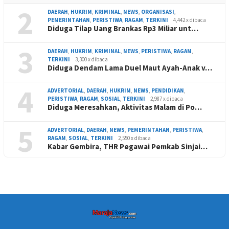
2
DAERAH
,
HUKRIM
,
KRIMINAL
,
NEWS
,
ORGANISASI
,
PEMERINTAHAN
,
PERISTIWA
,
RAGAM
,
TERKINI
4,442 x dibaca
Diduga Tilap Uang Brankas Rp3 Miliar unt…
3
DAERAH
,
HUKRIM
,
KRIMINAL
,
NEWS
,
PERISTIWA
,
RAGAM
,
TERKINI
3,300 x dibaca
Diduga Dendam Lama Duel Maut Ayah-Anak v…
4
ADVERTORIAL
,
DAERAH
,
HUKRIM
,
NEWS
,
PENDIDIKAN
,
PERISTIWA
,
RAGAM
,
SOSIAL
,
TERKINI
2,987 x dibaca
Diduga Meresahkan, Aktivitas Malam di Po…
5
ADVERTORIAL
,
DAERAH
,
NEWS
,
PEMERINTAHAN
,
PERISTIWA
,
RAGAM
,
SOSIAL
,
TERKINI
2,550 x dibaca
Kabar Gembira, THR Pegawai Pemkab Sinjai…