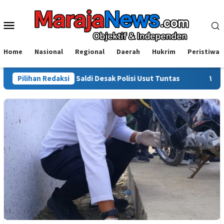
Loncat
ke
Menu
konten
Mobile
Home
Nasional
Regional
Daerah
Hukrim
Peristiwa
sorot, Saldi Desak Polisi Usut Tuntas
Pilihan Redaksi
Warga Sinjai Tewas