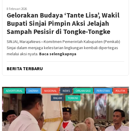
8 Februari 2026
Gelorakan Budaya ‘Tante Lisa’, Wakil
Bupati Sinjai Pimpin Aksi Jelajah
Sampah Pesisir di Tongke-Tongke
SINJAI, MarajaNews—Komitmen Pemerintah Kabupaten (Pemkab)
Sinjai dalam menjaga kelestarian lingkungan kembali dipertegas
melalui aksi nyata.
Baca selengkapnya
BERITA TERBARU
H
NASIONAL
NEWS
ORGANISASI
PERISTIWA
POLITIK
ADVERTORIAL
NASIONAL
RAGAM
TERKINI