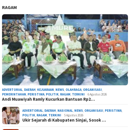
RAGAM
ADVERTORIAL
,
DAERAH
,
KEJUARAAN
,
NEWS
,
OLAHRAGA
,
ORGANISASI
,
PEMERINTAHAN
,
PERISTIWA
,
POLITIK
,
RAGAM
,
TERKINI
6 Agustus 2026
Andi Muawiyah Ramly Kucurkan Bantuan Rp2…
ADVERTORIAL
,
DAERAH
,
NASIONAL
,
NEWS
,
ORGANISASI
,
PERISTIWA
,
POLITIK
,
RAGAM
,
TERKINI
5 Agustus 2026
Ukir Sejarah di Kabupaten Sinjai, Sosok …