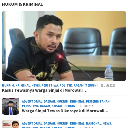
HUKUM & KRIMINAL
HUKRIM
,
KRIMINAL
,
NEWS
,
PERISTIWA
,
POLITIK
,
RAGAM
,
TERKINI
28 Juli 2026
Kasus Tewasnya Warga Sinjai di Morowali …
ADVERTORIAL
,
DAERAH
,
HUKRIM
,
KRIMINAL
,
PEMERINTAHAN
,
PERISTIWA
,
RAGAM
,
SOSIAL
,
TERKINI
28 Juli 2026
Warga Sinjai Tewas Dikeroyok di Morowali…
ADVERTORIAL
,
DAERAH
,
HUKRIM
,
KRIMINAL
,
NASIONAL
,
NEWS
,
PERISTIWA
,
RAGAM
,
SOSIAL
,
TERKINI
28 Juli 2026