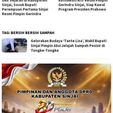
Ukir Sejarah di Kabupaten
Ratnawati Arif Resmi Pimpin
Sinjai, Sosok Bupati
Gerindra Sinjai, Siap Kawal
Perempuan Pertama Sinjai
Program Presiden Prabowo
Resmi Pimpin Gerindra
TAG:
BERSIH BERSIH SAMPAH
Gelorakan Budaya ‘Tante Lisa’, Wakil Bupati
Sinjai Pimpin Aksi Jelajah Sampah Pesisir di
Tongke-Tongke