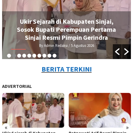
r Sejarah di Kabupaten Sinjai,
Ratnaw
ok Bupati Perempuan Pertama
Sinjai
injai Resmi Pimpin Gerindra
By Admin Redaksi
/ 5 Agustus 2026
BERITA TERKINI
ADVERTORIAL
«
»