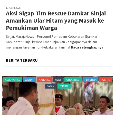
11 April 2026
Aksi Sigap Tim Rescue Damkar Sinjai
Amankan Ular Hitam yang Masuk ke
Pemukiman Warga
Sinjai, MarajaNews—Personel Pemadam Kebakaran (Damkar)
Kabupaten Sinjai kembali menunjukkan kesigapannya dalam
menangani layanan non-kebakaran (animal
Baca selengkapnya
BERITA TERBARU
DAERAH
NASIONAL
NEWS
ORGANISASI
PERISTIWA
POLITIK
ADVERTORIAL
NA
RAGAM
TERKINI