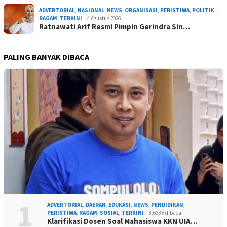
ADVERTORIAL
,
NASIONAL
,
NEWS
,
ORGANISASI
,
PERISTIWA
,
POLITIK
,
RAGAM
,
TERKINI
4 Agustus 2026
Ratnawati Arif Resmi Pimpin Gerindra Sin…
PALING BANYAK DIBACA
1
ADVERTORIAL
,
DAERAH
,
EDUKASI
,
NEWS
,
PENDIDIKAN
,
PERISTIWA
,
RAGAM
,
SOSIAL
,
TERKINI
8,663 x dibaca
Klarifikasi Dosen Soal Mahasiswa KKN UIA…