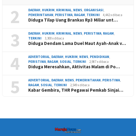
2
DAERAH
,
HUKRIM
,
KRIMINAL
,
NEWS
,
ORGANISASI
,
PEMERINTAHAN
,
PERISTIWA
,
RAGAM
,
TERKINI
4,442 x dibaca
Diduga Tilap Uang Brankas Rp3 Miliar unt…
3
DAERAH
,
HUKRIM
,
KRIMINAL
,
NEWS
,
PERISTIWA
,
RAGAM
,
TERKINI
3,300 x dibaca
Diduga Dendam Lama Duel Maut Ayah-Anak v…
4
ADVERTORIAL
,
DAERAH
,
HUKRIM
,
NEWS
,
PENDIDIKAN
,
PERISTIWA
,
RAGAM
,
SOSIAL
,
TERKINI
2,987 x dibaca
Diduga Meresahkan, Aktivitas Malam di Po…
5
ADVERTORIAL
,
DAERAH
,
NEWS
,
PEMERINTAHAN
,
PERISTIWA
,
RAGAM
,
SOSIAL
,
TERKINI
2,549 x dibaca
Kabar Gembira, THR Pegawai Pemkab Sinjai…