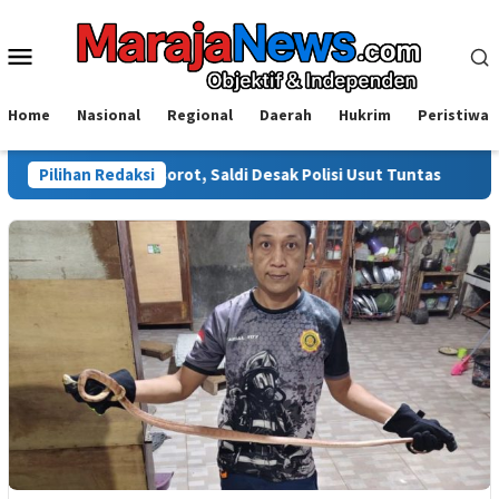
Loncat
ke
Menu
konten
Mobile
Home
Nasional
Regional
Daerah
Hukrim
Peristiwa
li Disorot, Saldi Desak Polisi Usut Tuntas
Pilihan Redaksi
Warga Sinjai 