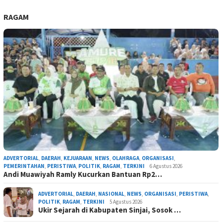
RAGAM
ADVERTORIAL
,
DAERAH
,
KEJUARAAN
,
NEWS
,
OLAHRAGA
,
ORGANISASI
,
PEMERINTAHAN
,
PERISTIWA
,
POLITIK
,
RAGAM
,
TERKINI
6 Agustus 2026
Andi Muawiyah Ramly Kucurkan Bantuan Rp2…
ADVERTORIAL
,
DAERAH
,
NASIONAL
,
NEWS
,
ORGANISASI
,
PERISTIWA
,
POLITIK
,
RAGAM
,
TERKINI
5 Agustus 2026
Ukir Sejarah di Kabupaten Sinjai, Sosok …