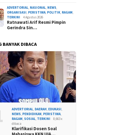
ADVERTORIAL
,
NASIONAL
,
NEWS
,
ORGANISASI
,
PERISTIWA
,
POLITIK
,
RAGAM
,
TERKINI
4 Agustus 2026
Ratnawati Arif Resmi Pimpin
Gerindra Sin…
G BANYAK DIBACA
1
ADVERTORIAL
,
DAERAH
,
EDUKASI
,
NEWS
,
PENDIDIKAN
,
PERISTIWA
,
RAGAM
,
SOSIAL
,
TERKINI
8,663 x
dibaca
Klarifikasi Dosen Soal
Mahasiswa KKN UIA…