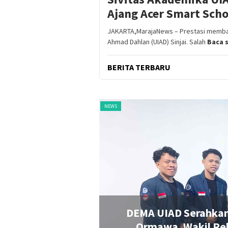
Ajang Acer Smart Sch
JAKARTA,MarajaNews – Prestasi membang
Ahmad Dahlan (UIAD) Sinjai. Salah
Baca 
BERITA TERBARU
RKINI
NEWS
jai, Siap Kawal
DEMA UIAD Serahkan 
o
Ormawa, Wakil Rek