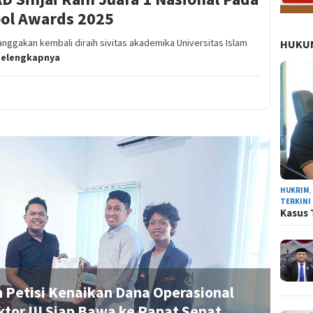
ool Awards 2025
gakan kembali diraih sivitas akademika Universitas Islam
HUKUM
selengkapnya
NEWS
HUKRIM
TERKINI
Kasus 
Petisi Kenaikan Dana Operasional
tor III Siap Bawa ke Rapat Senat