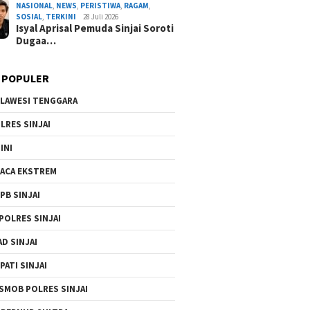
NASIONAL
,
NEWS
,
PERISTIWA
,
RAGAM
,
Pelaku
SOSIAL
,
TERKINI
28 Juli 2026
Isyal Aprisal Pemuda Sinjai Soroti
By Admin Redaksi
/ 2 Agustus 2026
Dugaa…
 POPULER
LAWESI TENGGARA
LRES SINJAI
INI
ACA EKSTREM
PB SINJAI
POLRES SINJAI
AD SINJAI
PATI SINJAI
SMOB POLRES SINJAI