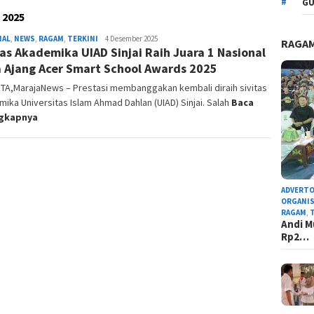
GU
 2025
NAL
,
NEWS
,
RAGAM
,
TERKINI
Admin
4 Desember 2025
RAGA
tas Akademika UIAD Sinjai Raih Juara 1 Nasional
Redaksi
 Ajang Acer Smart School Awards 2025
TA,MarajaNews – Prestasi membanggakan kembali diraih sivitas
ika Universitas Islam Ahmad Dahlan (UIAD) Sinjai. Salah
Baca
ngkapnya
ADVERTO
ORGANIS
RAGAM
,
Andi M
Rp2…