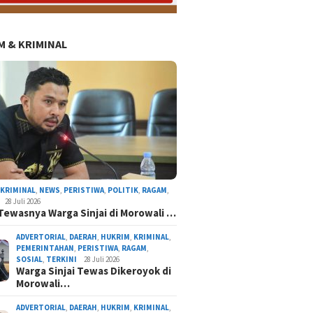
 & KRIMINAL
,
KRIMINAL
,
NEWS
,
PERISTIWA
,
POLITIK
,
RAGAM
,
28 Juli 2026
Tewasnya Warga Sinjai di Morowali …
ADVERTORIAL
,
DAERAH
,
HUKRIM
,
KRIMINAL
,
PEMERINTAHAN
,
PERISTIWA
,
RAGAM
,
SOSIAL
,
TERKINI
28 Juli 2026
Warga Sinjai Tewas Dikeroyok di
Morowali…
Konsultan Proyek Sekolah Rakyat di Sinjai Did
Laptop, Resmob Polres Sinjai Bergerak Cepat
ADVERTORIAL
,
DAERAH
,
HUKRIM
,
KRIMINAL
,