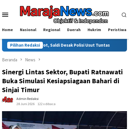
Loncat
ke
Menu
konten
Mobile
Home
Nasional
Regional
Daerah
Hukrim
Peristiwa
orot, Saldi Desak Polisi Usut Tuntas
Pilihan Redaksi
Warga Sinjai Tewas
Beranda
News
Sinergi Lintas Sektor, Bupati Ratnawati
Buka Simulasi Kesiapsiagaan Bahari di
Sinjai Timur
Admin Redaksi
28 Juni 2026
122 x dibaca