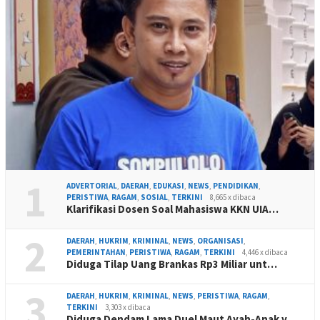
1
ADVERTORIAL
,
DAERAH
,
EDUKASI
,
NEWS
,
PENDIDIKAN
,
PERISTIWA
,
RAGAM
,
SOSIAL
,
TERKINI
8,665 x dibaca
Klarifikasi Dosen Soal Mahasiswa KKN UIA…
2
DAERAH
,
HUKRIM
,
KRIMINAL
,
NEWS
,
ORGANISASI
,
PEMERINTAHAN
,
PERISTIWA
,
RAGAM
,
TERKINI
4,446 x dibaca
Diduga Tilap Uang Brankas Rp3 Miliar unt…
3
DAERAH
,
HUKRIM
,
KRIMINAL
,
NEWS
,
PERISTIWA
,
RAGAM
,
TERKINI
3,303 x dibaca
Diduga Dendam Lama Duel Maut Ayah-Anak v…