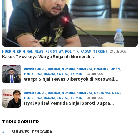
HUKRIM
,
KRIMINAL
,
NEWS
,
PERISTIWA
,
POLITIK
,
RAGAM
,
TERKINI
28 Juli 2026
Kasus Tewasnya Warga Sinjai di Morowali …
ADVERTORIAL
,
DAERAH
,
HUKRIM
,
KRIMINAL
,
PEMERINTAHAN
,
PERISTIWA
,
RAGAM
,
SOSIAL
,
TERKINI
28 Juli 2026
Warga Sinjai Tewas Dikeroyok di Morowali…
ADVERTORIAL
,
DAERAH
,
HUKRIM
,
KRIMINAL
,
NASIONAL
,
NEWS
,
PERISTIWA
,
RAGAM
,
SOSIAL
,
TERKINI
28 Juli 2026
Isyal Aprisal Pemuda Sinjai Soroti Dugaa…
TOPIK POPULER
SULAWESI TENGGARA