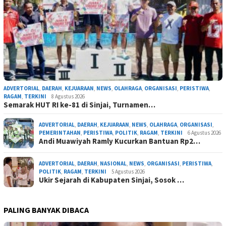
ADVERTORIAL
,
DAERAH
,
KEJUARAAN
,
NEWS
,
OLAHRAGA
,
ORGANISASI
,
PERISTIWA
,
RAGAM
,
TERKINI
8 Agustus 2026
Semarak HUT RI ke-81 di Sinjai, Turnamen…
ADVERTORIAL
,
DAERAH
,
KEJUARAAN
,
NEWS
,
OLAHRAGA
,
ORGANISASI
,
PEMERINTAHAN
,
PERISTIWA
,
POLITIK
,
RAGAM
,
TERKINI
6 Agustus 2026
Andi Muawiyah Ramly Kucurkan Bantuan Rp2…
ADVERTORIAL
,
DAERAH
,
NASIONAL
,
NEWS
,
ORGANISASI
,
PERISTIWA
,
POLITIK
,
RAGAM
,
TERKINI
5 Agustus 2026
Ukir Sejarah di Kabupaten Sinjai, Sosok …
PALING BANYAK DIBACA