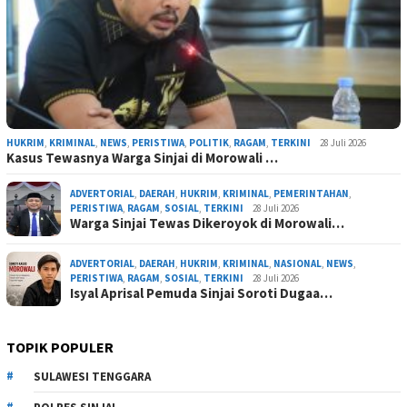
HUKRIM
,
KRIMINAL
,
NEWS
,
PERISTIWA
,
POLITIK
,
RAGAM
,
TERKINI
28 Juli 2026
Kasus Tewasnya Warga Sinjai di Morowali …
ADVERTORIAL
,
DAERAH
,
HUKRIM
,
KRIMINAL
,
PEMERINTAHAN
,
PERISTIWA
,
RAGAM
,
SOSIAL
,
TERKINI
28 Juli 2026
Warga Sinjai Tewas Dikeroyok di Morowali…
ADVERTORIAL
,
DAERAH
,
HUKRIM
,
KRIMINAL
,
NASIONAL
,
NEWS
,
PERISTIWA
,
RAGAM
,
SOSIAL
,
TERKINI
28 Juli 2026
Isyal Aprisal Pemuda Sinjai Soroti Dugaa…
TOPIK POPULER
SULAWESI TENGGARA