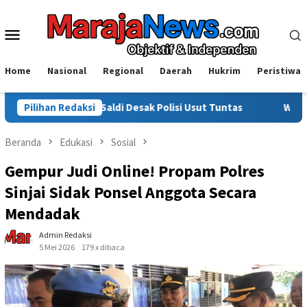
Loncat
ke
Menu
konten
Mobile
Home
Nasional
Regional
Daerah
Hukrim
Peristiwa
, Saldi Desak Polisi Usut Tuntas
Pilihan Redaksi
Warga Sinjai Tewas Dike
Beranda
Edukasi
Sosial
Gempur Judi Online! Propam Polres
Sinjai Sidak Ponsel Anggota Secara
Mendadak
Admin Redaksi
5 Mei 2026
179 x dibaca