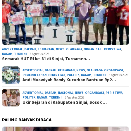
ADVERTORIAL
,
DAERAH
,
KEJUARAAN
,
NEWS
,
OLAHRAGA
,
ORGANISASI
,
PERISTIWA
,
RAGAM
,
TERKINI
8 Agustus 2026
Semarak HUT RI ke-81 di Sinjai, Turnamen…
ADVERTORIAL
,
DAERAH
,
KEJUARAAN
,
NEWS
,
OLAHRAGA
,
ORGANISASI
,
PEMERINTAHAN
,
PERISTIWA
,
POLITIK
,
RAGAM
,
TERKINI
6 Agustus 2026
Andi Muawiyah Ramly Kucurkan Bantuan Rp2…
ADVERTORIAL
,
DAERAH
,
NASIONAL
,
NEWS
,
ORGANISASI
,
PERISTIWA
,
POLITIK
,
RAGAM
,
TERKINI
5 Agustus 2026
Ukir Sejarah di Kabupaten Sinjai, Sosok …
PALING BANYAK DIBACA