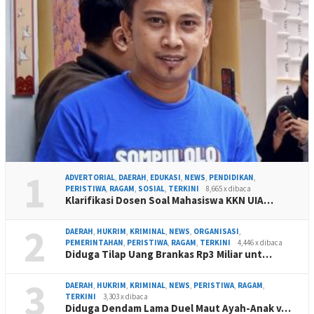
1
ADVERTORIAL
,
DAERAH
,
EDUKASI
,
NEWS
,
PENDIDIKAN
,
PERISTIWA
,
RAGAM
,
SOSIAL
,
TERKINI
8,665 x dibaca
Klarifikasi Dosen Soal Mahasiswa KKN UIA…
2
DAERAH
,
HUKRIM
,
KRIMINAL
,
NEWS
,
ORGANISASI
,
PEMERINTAHAN
,
PERISTIWA
,
RAGAM
,
TERKINI
4,446 x dibaca
Diduga Tilap Uang Brankas Rp3 Miliar unt…
3
DAERAH
,
HUKRIM
,
KRIMINAL
,
NEWS
,
PERISTIWA
,
RAGAM
,
TERKINI
3,303 x dibaca
Diduga Dendam Lama Duel Maut Ayah-Anak v…