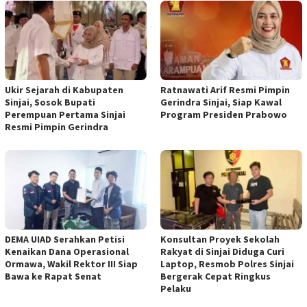
Ukir Sejarah di Kabupaten
Ratnawati Arif Resmi Pimpin
Sinjai, Sosok Bupati
Gerindra Sinjai, Siap Kawal
Perempuan Pertama Sinjai
Program Presiden Prabowo
Resmi Pimpin Gerindra
DEMA UIAD Serahkan Petisi
Konsultan Proyek Sekolah
Kenaikan Dana Operasional
Rakyat di Sinjai Diduga Curi
Ormawa, Wakil Rektor III Siap
Laptop, Resmob Polres Sinjai
Bawa ke Rapat Senat
Bergerak Cepat Ringkus
Pelaku