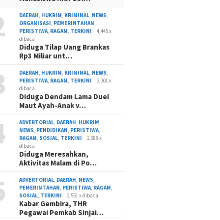
2
DAERAH
,
HUKRIM
,
KRIMINAL
,
NEWS
,
ORGANISASI
,
PEMERINTAHAN
,
PERISTIWA
,
RAGAM
,
TERKINI
4,445 x
dibaca
Diduga Tilap Uang Brankas
Rp3 Miliar unt…
3
DAERAH
,
HUKRIM
,
KRIMINAL
,
NEWS
,
PERISTIWA
,
RAGAM
,
TERKINI
3,301 x
dibaca
Diduga Dendam Lama Duel
Maut Ayah-Anak v…
4
ADVERTORIAL
,
DAERAH
,
HUKRIM
,
NEWS
,
PENDIDIKAN
,
PERISTIWA
,
RAGAM
,
SOSIAL
,
TERKINI
2,988 x
dibaca
Diduga Meresahkan,
Aktivitas Malam di Po…
5
ADVERTORIAL
,
DAERAH
,
NEWS
,
PEMERINTAHAN
,
PERISTIWA
,
RAGAM
,
SOSIAL
,
TERKINI
2,551 x dibaca
Kabar Gembira, THR
Pegawai Pemkab Sinjai…