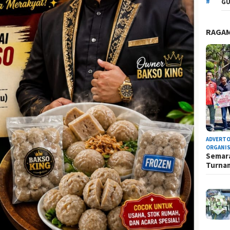
GU
RAGA
ADVERTO
ORGANIS
Semara
Turn