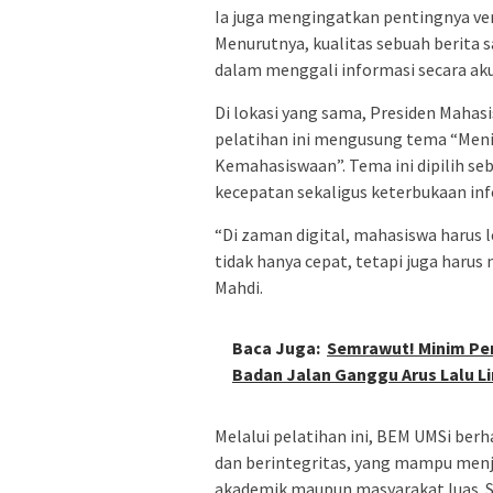
Ia juga mengingatkan pentingnya ver
Menurutnya, kualitas sebuah berit
dalam menggali informasi secara aku
Di lokasi yang sama, Presiden Mahas
pelatihan ini mengusung tema “Meni
Kemahasiswaan”. Tema ini dipilih se
kecepatan sekaligus keterbukaan inf
“Di zaman digital, mahasiswa harus l
tidak hanya cepat, tetapi juga harus 
Mahdi.
Baca Juga:
Semrawut! Minim Penga
Badan Jalan Ganggu Arus Lalu L
Melalui pelatihan ini, BEM UMSi ber
dan berintegritas, yang mampu menj
akademik maupun masyarakat luas. Sel