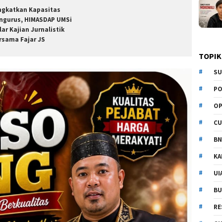
ngkatkan Kapasitas
ngurus, HIMASDAP UMSi
lar Kajian Jurnalistik
rsama Fajar JS
TOPIK
SU
PO
OP
CU
BN
KA
UI
BU
RE