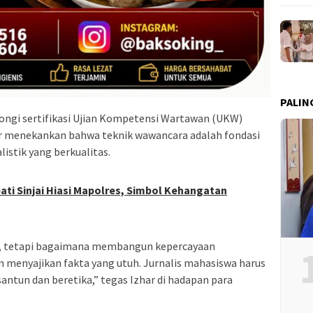
PALIN
tongi sertifikasi Ujian Kompetensi Wartawan (UKW)
ar menekankan bahwa teknik wawancara adalah fondasi
listik yang berkualitas.
ti Sinjai Hiasi Mapolres, Simbol Kehangatan
a, tetapi bagaimana membangun kepercayaan
menyajikan fakta yang utuh. Jurnalis mahasiswa harus
santun dan beretika,” tegas Izhar di hadapan para