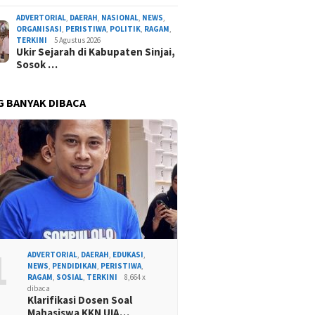
ADVERTORIAL
,
DAERAH
,
NASIONAL
,
NEWS
,
ORGANISASI
,
PERISTIWA
,
POLITIK
,
RAGAM
,
TERKINI
5 Agustus 2026
Ukir Sejarah di Kabupaten Sinjai,
Sosok …
G BANYAK DIBACA
1
ADVERTORIAL
,
DAERAH
,
EDUKASI
,
NEWS
,
PENDIDIKAN
,
PERISTIWA
,
RAGAM
,
SOSIAL
,
TERKINI
8,664 x
dibaca
Klarifikasi Dosen Soal
Mahasiswa KKN UIA…