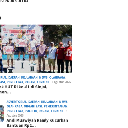
BERNUR SULTRA
M
RIAL
,
DAERAH
,
KEJUARAAN
,
NEWS
,
OLAHRAGA
,
ASI
,
PERISTIWA
,
RAGAM
,
TERKINI
8 Agustus 2026
k HUT RI ke-81 di Sinjai,
amen…
ADVERTORIAL
,
DAERAH
,
KEJUARAAN
,
NEWS
,
OLAHRAGA
,
ORGANISASI
,
PEMERINTAHAN
,
PERISTIWA
,
POLITIK
,
RAGAM
,
TERKINI
6
Agustus 2026
Andi Muawiyah Ramly Kucurkan
Bantuan Rp2…