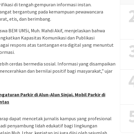
ifikasi di tengah gempuran informasi instan.
a sangat bergantung pada kemampuan pewawancara
rat, etis, dan berimbang.
iswa BEM UMSi, Muh. Mahdi Akif, menjelaskan bahwa
ngkatkan Kapasitas Komunikasi dan Publikasi
bagai respons atas tantangan era digital yang menuntut
ormasi.
ebih cerdas bermedia sosial. Informasi yang disampaikan
mencerahkan dan bernilai positif bagi masyarakat,” ujar
turan Parkir di Alun-Alun Sinjai, Mobil Parkir di
intas
harap dapat mencetak jurnalis kampus yang profesional
adi penyambung lidah edukatif bagi lingkungan
ain Muh. Izhar, kegiatan ini juga diisi oleh sejumlah