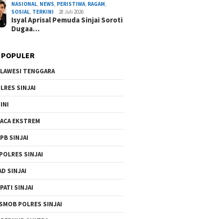
NASIONAL
,
NEWS
,
PERISTIWA
,
RAGAM
,
Program Presiden Prabowo
SOSIAL
,
TERKINI
28 Juli 2026
Isyal Aprisal Pemuda Sinjai Soroti
By Admin Redaksi
/ 4 Agustus 2026
Dugaa…
 POPULER
LAWESI TENGGARA
LRES SINJAI
INI
ACA EKSTREM
PB SINJAI
POLRES SINJAI
AD SINJAI
PATI SINJAI
SMOB POLRES SINJAI