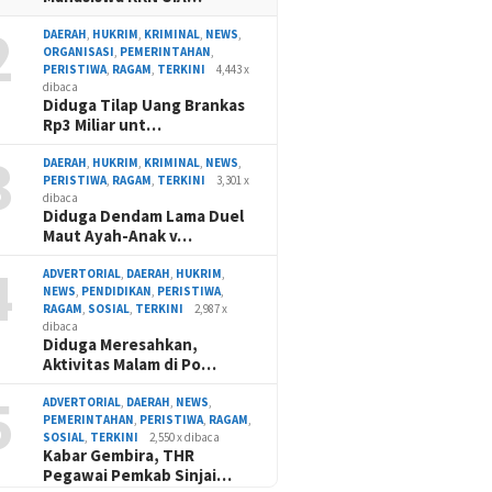
2
DAERAH
,
HUKRIM
,
KRIMINAL
,
NEWS
,
ORGANISASI
,
PEMERINTAHAN
,
PERISTIWA
,
RAGAM
,
TERKINI
4,443 x
dibaca
Diduga Tilap Uang Brankas
Rp3 Miliar unt…
3
DAERAH
,
HUKRIM
,
KRIMINAL
,
NEWS
,
PERISTIWA
,
RAGAM
,
TERKINI
3,301 x
dibaca
Diduga Dendam Lama Duel
Maut Ayah-Anak v…
4
ADVERTORIAL
,
DAERAH
,
HUKRIM
,
NEWS
,
PENDIDIKAN
,
PERISTIWA
,
RAGAM
,
SOSIAL
,
TERKINI
2,987 x
dibaca
Diduga Meresahkan,
Aktivitas Malam di Po…
5
ADVERTORIAL
,
DAERAH
,
NEWS
,
PEMERINTAHAN
,
PERISTIWA
,
RAGAM
,
SOSIAL
,
TERKINI
2,550 x dibaca
Kabar Gembira, THR
Pegawai Pemkab Sinjai…