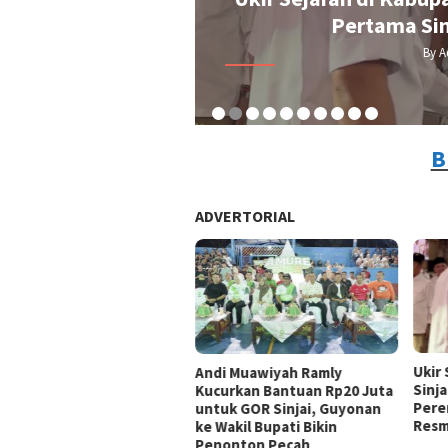
n Penonton Pecah
Pertama Sin
By A
B
ADVERTORIAL
Ukir
Andi Muawiyah Ramly
Sinja
Kucurkan Bantuan Rp20 Juta
Pere
untuk GOR Sinjai, Guyonan
Resm
ke Wakil Bupati Bikin
Penonton Pecah