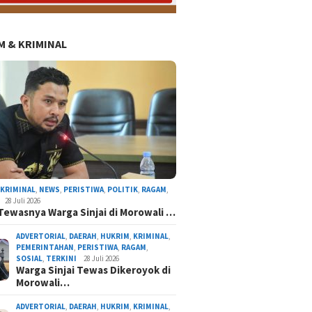
 & KRIMINAL
AL
NASIONAL
NEWS
ORGANISASI
PERISTIWA
POLITIK
RAGAM
TERKINI
,
KRIMINAL
,
NEWS
,
PERISTIWA
,
POLITIK
,
RAGAM
,
28 Juli 2026
Tewasnya Warga Sinjai di Morowali …
ADVERTORIAL
,
DAERAH
,
HUKRIM
,
KRIMINAL
,
PEMERINTAHAN
,
PERISTIWA
,
RAGAM
,
SOSIAL
,
TERKINI
28 Juli 2026
Warga Sinjai Tewas Dikeroyok di
Morowali…
atnawati Arif Resmi Pimpin Gerindra Sinjai, S
ADVERTORIAL
,
DAERAH
,
HUKRIM
,
KRIMINAL
,