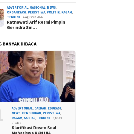
ADVERTORIAL
,
NASIONAL
,
NEWS
,
ORGANISASI
,
PERISTIWA
,
POLITIK
,
RAGAM
,
TERKINI
4 Agustus 2026
Ratnawati Arif Resmi Pimpin
Gerindra Sin…
G BANYAK DIBACA
1
ADVERTORIAL
,
DAERAH
,
EDUKASI
,
NEWS
,
PENDIDIKAN
,
PERISTIWA
,
RAGAM
,
SOSIAL
,
TERKINI
8,663 x
dibaca
Klarifikasi Dosen Soal
Mahasiswa KKN UIA…