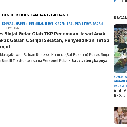
GU
HUN DI BEKAS TAMBANG GALIAN C
RAGA
H
,
EDUKASI
,
HUKRIM
,
KRIMINAL
,
NEWS
,
ORGANISASI
,
PERISTIWA
,
RAGAM
,
I
Admin
10 Mei 2026
es Sinjai Gelar Olah TKP Penemuan Jasad Anak
Redaksi
ekas Galian C Sinjai Selatan, Penyelidikan Tetap
anjut
, MarajaNews—Satuan Reserse Kriminal (Sat Reskrim) Polres Sinjai
i Unit III Tipidter bersama Personel Polsek
Baca selengkapnya
ADVERTO
ORGANIS
RAGAM
,
Andi M
Rp2…