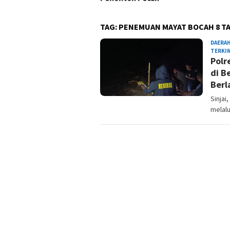
TAG:
PENEMUAN MAYAT BOCAH 8 TA
DAERA
TERKIN
Polr
di B
Berl
Sinjai
melalu