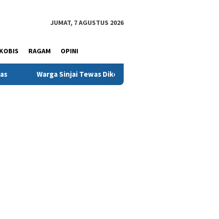
JUMAT, 7 AGUSTUS 2026
KOBIS
RAGAM
OPINI
injai Tewas Dikeroyok di Morowali, Ketua DPRD Minta Kasus Dius