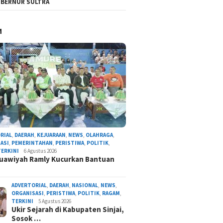
BERNUR SULTRA
M
RIAL
,
DAERAH
,
KEJUARAAN
,
NEWS
,
OLAHRAGA
,
ASI
,
PEMERINTAHAN
,
PERISTIWA
,
POLITIK
,
TERKINI
6 Agustus 2026
uawiyah Ramly Kucurkan Bantuan
ADVERTORIAL
,
DAERAH
,
NASIONAL
,
NEWS
,
ORGANISASI
,
PERISTIWA
,
POLITIK
,
RAGAM
,
TERKINI
5 Agustus 2026
Ukir Sejarah di Kabupaten Sinjai,
Sosok …