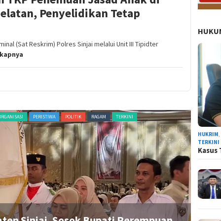
Selatan, Penyelidikan Tetap
HUKUM
al (Sat Reskrim) Polres Sinjai melalui Unit III Tipidter
gkapnya
ORGANISASI
PERISTIWA
POLITIK
RAGAM
TERKINI
ADVERTORI
HUKRIM
TERKINI
Kasus 
aten Sinjai, Sosok Bupati Perempuan
R