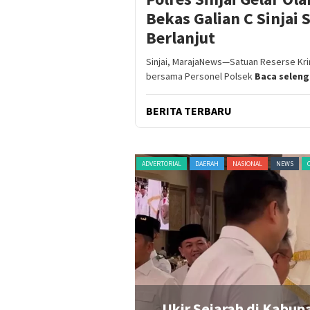
Bekas Galian C Sinjai 
Berlanjut
Sinjai, MarajaNews—Satuan Reserse Krimin
bersama Personel Polsek
Baca selen
BERITA TERBARU
HAN
PERISTIWA
POLITIK
RAGAM
ADVERTORIAL
DAERAH
NASIONAL
NEWS
Rp20 Juta untuk
Ukir Sejarah di Kabup