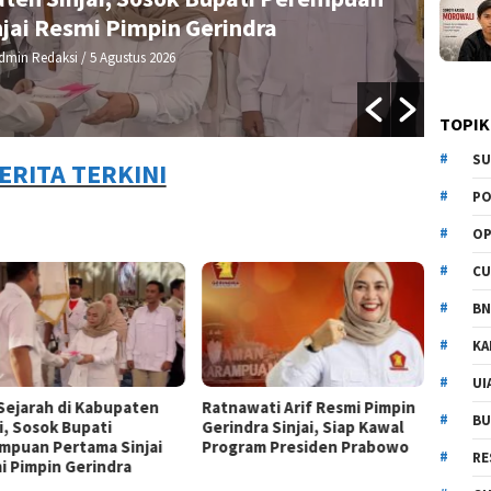
jai Resmi Pimpin Gerindra
dmin Redaksi
/ 5 Agustus 2026
TOPIK
SU
ERITA TERKINI
PO
OP
CU
BN
KA
UI
 Sejarah di Kabupaten
Ratnawati Arif Resmi Pimpin
BU
i, Sosok Bupati
Gerindra Sinjai, Siap Kawal
mpuan Pertama Sinjai
Program Presiden Prabowo
RE
i Pimpin Gerindra