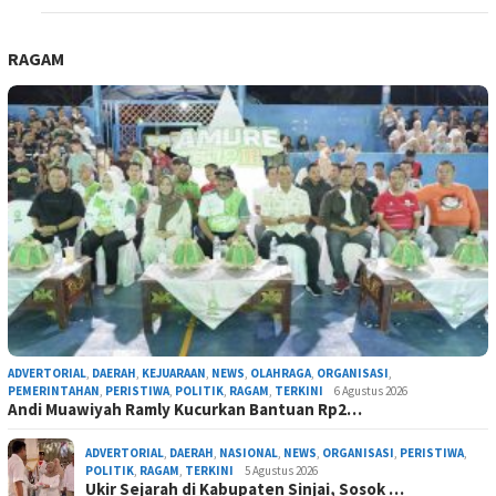
RAGAM
ADVERTORIAL
,
DAERAH
,
KEJUARAAN
,
NEWS
,
OLAHRAGA
,
ORGANISASI
,
PEMERINTAHAN
,
PERISTIWA
,
POLITIK
,
RAGAM
,
TERKINI
6 Agustus 2026
Andi Muawiyah Ramly Kucurkan Bantuan Rp2…
ADVERTORIAL
,
DAERAH
,
NASIONAL
,
NEWS
,
ORGANISASI
,
PERISTIWA
,
POLITIK
,
RAGAM
,
TERKINI
5 Agustus 2026
Ukir Sejarah di Kabupaten Sinjai, Sosok …