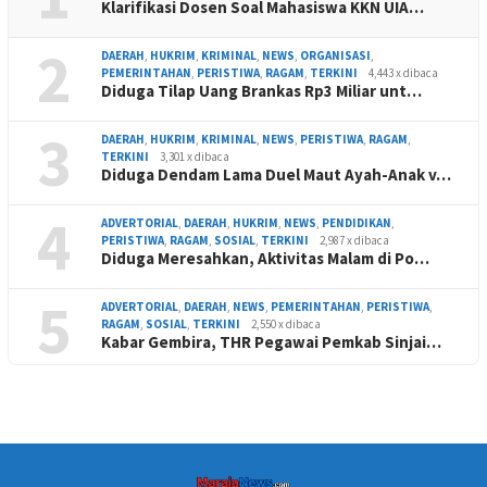
Klarifikasi Dosen Soal Mahasiswa KKN UIA…
2
DAERAH
,
HUKRIM
,
KRIMINAL
,
NEWS
,
ORGANISASI
,
PEMERINTAHAN
,
PERISTIWA
,
RAGAM
,
TERKINI
4,443 x dibaca
Diduga Tilap Uang Brankas Rp3 Miliar unt…
3
DAERAH
,
HUKRIM
,
KRIMINAL
,
NEWS
,
PERISTIWA
,
RAGAM
,
TERKINI
3,301 x dibaca
Diduga Dendam Lama Duel Maut Ayah-Anak v…
4
ADVERTORIAL
,
DAERAH
,
HUKRIM
,
NEWS
,
PENDIDIKAN
,
PERISTIWA
,
RAGAM
,
SOSIAL
,
TERKINI
2,987 x dibaca
Diduga Meresahkan, Aktivitas Malam di Po…
5
ADVERTORIAL
,
DAERAH
,
NEWS
,
PEMERINTAHAN
,
PERISTIWA
,
RAGAM
,
SOSIAL
,
TERKINI
2,550 x dibaca
Kabar Gembira, THR Pegawai Pemkab Sinjai…