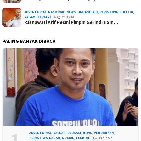
ADVERTORIAL
,
NASIONAL
,
NEWS
,
ORGANISASI
,
PERISTIWA
,
POLITIK
,
RAGAM
,
TERKINI
4 Agustus 2026
Ratnawati Arif Resmi Pimpin Gerindra Sin…
PALING BANYAK DIBACA
1
ADVERTORIAL
,
DAERAH
,
EDUKASI
,
NEWS
,
PENDIDIKAN
,
PERISTIWA
,
RAGAM
,
SOSIAL
,
TERKINI
8,663 x dibaca