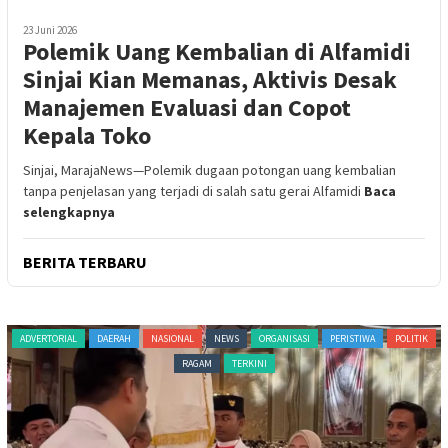
23 Juni 2026
Polemik Uang Kembalian di Alfamidi
Sinjai Kian Memanas, Aktivis Desak
Manajemen Evaluasi dan Copot
Kepala Toko
Sinjai, MarajaNews—Polemik dugaan potongan uang kembalian
tanpa penjelasan yang terjadi di salah satu gerai Alfamidi
Baca
selengkapnya
BERITA TERBARU
ADVERTORIAL
DAERAH
NASIONAL
NEWS
ORGANISASI
PERISTIWA
POLITIK
RAGAM
TERKINI