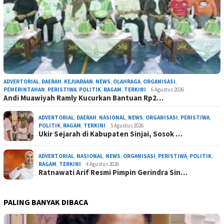
ADVERTORIAL
,
DAERAH
,
KEJUARAAN
,
NEWS
,
OLAHRAGA
,
ORGANISASI
,
PEMERINTAHAN
,
PERISTIWA
,
POLITIK
,
RAGAM
,
TERKINI
6 Agustus 2026
Andi Muawiyah Ramly Kucurkan Bantuan Rp2…
ADVERTORIAL
,
DAERAH
,
NASIONAL
,
NEWS
,
ORGANISASI
,
PERISTIWA
,
POLITIK
,
RAGAM
,
TERKINI
5 Agustus 2026
Ukir Sejarah di Kabupaten Sinjai, Sosok …
ADVERTORIAL
,
NASIONAL
,
NEWS
,
ORGANISASI
,
PERISTIWA
,
POLITIK
,
RAGAM
,
TERKINI
4 Agustus 2026
Ratnawati Arif Resmi Pimpin Gerindra Sin…
PALING BANYAK DIBACA