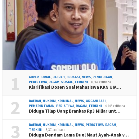
1
ADVERTORIAL
,
DAERAH
,
EDUKASI
,
NEWS
,
PENDIDIKAN
,
PERISTIWA
,
RAGAM
,
SOSIAL
,
TERKINI
8,664 x dibaca
Klarifikasi Dosen Soal Mahasiswa KKN UIA…
2
DAERAH
,
HUKRIM
,
KRIMINAL
,
NEWS
,
ORGANISASI
,
PEMERINTAHAN
,
PERISTIWA
,
RAGAM
,
TERKINI
4,445 x dibaca
Diduga Tilap Uang Brankas Rp3 Miliar unt…
3
DAERAH
,
HUKRIM
,
KRIMINAL
,
NEWS
,
PERISTIWA
,
RAGAM
,
TERKINI
3,301 x dibaca
Diduga Dendam Lama Duel Maut Ayah-Anak v…