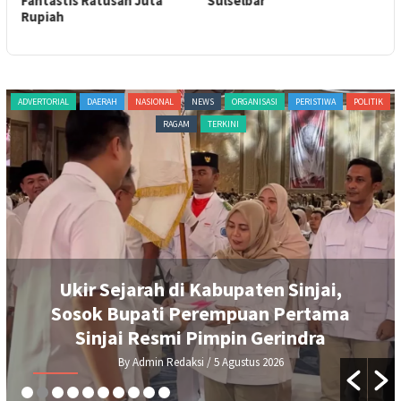
Fantastis Ratusan Juta
Sulselbar
Rupiah
ADVERTORIAL
NASIONAL
NEWS
ORGANISASI
PERISTIWA
POLITIK
RAGAM
TERKINI
Ratnawati Arif Resmi Pimpin Gerindra
Sinjai, Siap Kawal Program Presiden
Prabowo
By Admin Redaksi
/ 4 Agustus 2026