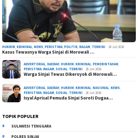
HUKRIM
,
KRIMINAL
,
NEWS
,
PERISTIWA
,
POLITIK
,
RAGAM
,
TERKINI
28 Juli 2026
Kasus Tewasnya Warga Sinjai di Morowali …
ADVERTORIAL
,
DAERAH
,
HUKRIM
,
KRIMINAL
,
PEMERINTAHAN
,
PERISTIWA
,
RAGAM
,
SOSIAL
,
TERKINI
28 Juli 2026
Warga Sinjai Tewas Dikeroyok di Morowali…
ADVERTORIAL
,
DAERAH
,
HUKRIM
,
KRIMINAL
,
NASIONAL
,
NEWS
,
PERISTIWA
,
RAGAM
,
SOSIAL
,
TERKINI
28 Juli 2026
Isyal Aprisal Pemuda Sinjai Soroti Dugaa…
TOPIK POPULER
SULAWESI TENGGARA
POLRES SINJAI