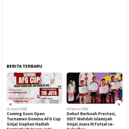
BERITA TERBARU
«
»
21 Januari 2026
14 Februari 2026
8
Coming Soon Open
Debut Berbuah Prestasi,
P
Turnamen Domino AFG Cup
SDIT Wahdah Islamiyah
A
Sinjai Siapkan Hadiah
Sinjai Juara III Futsal se-
T