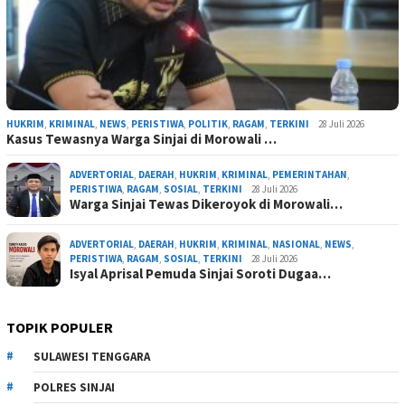
HUKRIM
,
KRIMINAL
,
NEWS
,
PERISTIWA
,
POLITIK
,
RAGAM
,
TERKINI
28 Juli 2026
Kasus Tewasnya Warga Sinjai di Morowali …
ADVERTORIAL
,
DAERAH
,
HUKRIM
,
KRIMINAL
,
PEMERINTAHAN
,
PERISTIWA
,
RAGAM
,
SOSIAL
,
TERKINI
28 Juli 2026
Warga Sinjai Tewas Dikeroyok di Morowali…
ADVERTORIAL
,
DAERAH
,
HUKRIM
,
KRIMINAL
,
NASIONAL
,
NEWS
,
PERISTIWA
,
RAGAM
,
SOSIAL
,
TERKINI
28 Juli 2026
Isyal Aprisal Pemuda Sinjai Soroti Dugaa…
TOPIK POPULER
SULAWESI TENGGARA
POLRES SINJAI