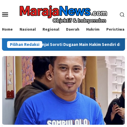
Loncat
ke
Menu
konten
Mobile
Home
Nasional
Regional
Daerah
Hukrim
Peristiwa
muda Sinjai Soroti Dugaan Main Hakim Sendiri di Morowali: Hukum H
Pilihan Redaksi