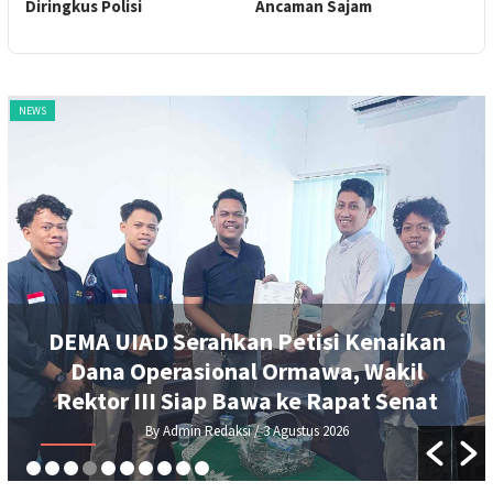
Diringkus Polisi
Ancaman Sajam
B
D
NEWS
DEMA UIAD Serahkan Petisi Kenaikan
Dana Operasional Ormawa, Wakil
Rektor III Siap Bawa ke Rapat Senat
By Admin Redaksi
/ 3 Agustus 2026