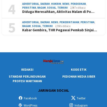
4
ADVERTORIAL
,
DAERAH
,
HUKRIM
,
NEWS
,
PENDIDIKAN
,
PERISTIWA
,
RAGAM
,
SOSIAL
,
TERKINI
2,987 x dibaca
Diduga Meresahkan, Aktivitas Malam di Po…
5
ADVERTORIAL
,
DAERAH
,
NEWS
,
PEMERINTAHAN
,
PERISTIWA
,
RAGAM
,
SOSIAL
,
TERKINI
2,550 x dibaca
Kabar Gembira, THR Pegawai Pemkab Sinjai…
REDAKSI
KODE ETIK
STANDAR PERLINDUNGAN
PEDOMAN MEDIA SIBER
PROFESI WARTAWAN
JARINGAN SOCIAL
Facebook
Twitter
WordPress
Instagram