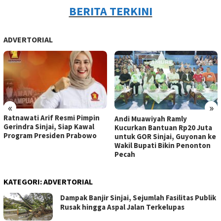
BERITA TERKINI
ADVERTORIAL
«
»
Ratnawati Arif Resmi Pimpin
Andi Muawiyah Ramly
Gerindra Sinjai, Siap Kawal
Kucurkan Bantuan Rp20 Juta
Program Presiden Prabowo
untuk GOR Sinjai, Guyonan ke
Wakil Bupati Bikin Penonton
Pecah
KATEGORI:
ADVERTORIAL
Dampak Banjir Sinjai, Sejumlah Fasilitas Publik
Rusak hingga Aspal Jalan Terkelupas