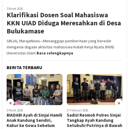
3 Maret 2026
Klarifikasi Dosen Soal Mahasiswa
KKN UIAD Diduga Meresahkan di Desa
Bulukamase
SINJAI, MarajaNews—Menanggapi pemberitaan yang beredar
mengenai dugaan aktivitas mahasiswa Kuliah Kerja Nyata (KKN)
Universitas Islam
Baca selengkapnya
BERITA TERBARU
«
»
5 Maret 2026
17 Februari 2026
4
BIADAB! Ayah di Sinjai Hamili
Sadis! Resmob Polres Sinjai
G
Anak Kandung Sendiri,
Tangkap Ayah Kandung
Kabur ke Gowa Sebelum
Setubuhi Putrinya di Bawah
P