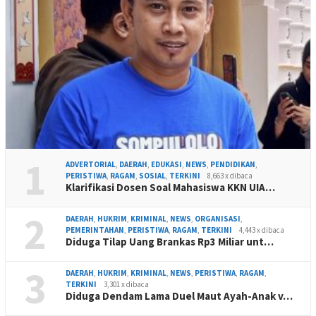
1
ADVERTORIAL
,
DAERAH
,
EDUKASI
,
NEWS
,
PENDIDIKAN
,
PERISTIWA
,
RAGAM
,
SOSIAL
,
TERKINI
8,663 x dibaca
Klarifikasi Dosen Soal Mahasiswa KKN UIA…
2
DAERAH
,
HUKRIM
,
KRIMINAL
,
NEWS
,
ORGANISASI
,
PEMERINTAHAN
,
PERISTIWA
,
RAGAM
,
TERKINI
4,443 x dibaca
Diduga Tilap Uang Brankas Rp3 Miliar unt…
3
DAERAH
,
HUKRIM
,
KRIMINAL
,
NEWS
,
PERISTIWA
,
RAGAM
,
TERKINI
3,301 x dibaca
Diduga Dendam Lama Duel Maut Ayah-Anak v…