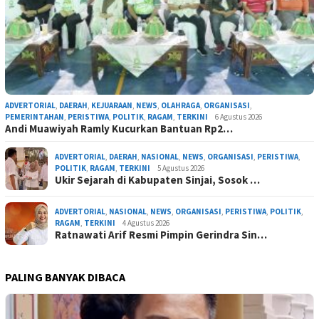
ADVERTORIAL
,
DAERAH
,
KEJUARAAN
,
NEWS
,
OLAHRAGA
,
ORGANISASI
,
PEMERINTAHAN
,
PERISTIWA
,
POLITIK
,
RAGAM
,
TERKINI
6 Agustus 2026
Andi Muawiyah Ramly Kucurkan Bantuan Rp2…
ADVERTORIAL
,
DAERAH
,
NASIONAL
,
NEWS
,
ORGANISASI
,
PERISTIWA
,
POLITIK
,
RAGAM
,
TERKINI
5 Agustus 2026
Ukir Sejarah di Kabupaten Sinjai, Sosok …
ADVERTORIAL
,
NASIONAL
,
NEWS
,
ORGANISASI
,
PERISTIWA
,
POLITIK
,
RAGAM
,
TERKINI
4 Agustus 2026
Ratnawati Arif Resmi Pimpin Gerindra Sin…
PALING BANYAK DIBACA