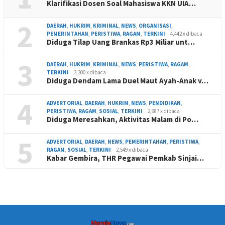
Klarifikasi Dosen Soal Mahasiswa KKN UIA…
2
DAERAH
,
HUKRIM
,
KRIMINAL
,
NEWS
,
ORGANISASI
,
PEMERINTAHAN
,
PERISTIWA
,
RAGAM
,
TERKINI
4,442 x dibaca
Diduga Tilap Uang Brankas Rp3 Miliar unt…
3
DAERAH
,
HUKRIM
,
KRIMINAL
,
NEWS
,
PERISTIWA
,
RAGAM
,
TERKINI
3,300 x dibaca
Diduga Dendam Lama Duel Maut Ayah-Anak v…
4
ADVERTORIAL
,
DAERAH
,
HUKRIM
,
NEWS
,
PENDIDIKAN
,
PERISTIWA
,
RAGAM
,
SOSIAL
,
TERKINI
2,987 x dibaca
Diduga Meresahkan, Aktivitas Malam di Po…
5
ADVERTORIAL
,
DAERAH
,
NEWS
,
PEMERINTAHAN
,
PERISTIWA
,
RAGAM
,
SOSIAL
,
TERKINI
2,549 x dibaca
Kabar Gembira, THR Pegawai Pemkab Sinjai…