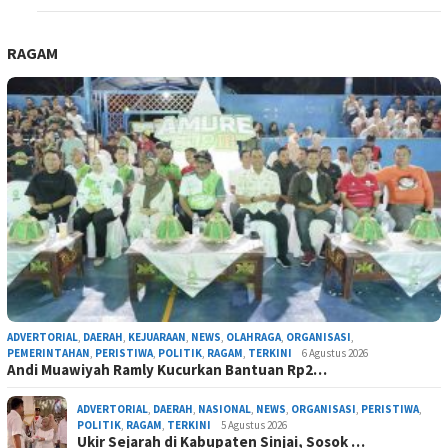
RAGAM
ADVERTORIAL
,
DAERAH
,
KEJUARAAN
,
NEWS
,
OLAHRAGA
,
ORGANISASI
,
PEMERINTAHAN
,
PERISTIWA
,
POLITIK
,
RAGAM
,
TERKINI
6 Agustus 2026
Andi Muawiyah Ramly Kucurkan Bantuan Rp2…
ADVERTORIAL
,
DAERAH
,
NASIONAL
,
NEWS
,
ORGANISASI
,
PERISTIWA
,
POLITIK
,
RAGAM
,
TERKINI
5 Agustus 2026
Ukir Sejarah di Kabupaten Sinjai, Sosok …