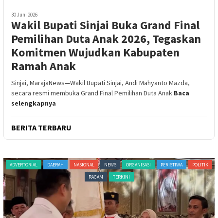
30 Juni 2026
Wakil Bupati Sinjai Buka Grand Final
Pemilihan Duta Anak 2026, Tegaskan
Komitmen Wujudkan Kabupaten
Ramah Anak
Sinjai, MarajaNews—Wakil Bupati Sinjai, Andi Mahyanto Mazda,
secara resmi membuka Grand Final Pemilihan Duta Anak
Baca
selengkapnya
BERITA TERBARU
ADVERTORIAL
DAERAH
NASIONAL
NEWS
ORGANISASI
PERISTIWA
POLITIK
RAGAM
TERKINI