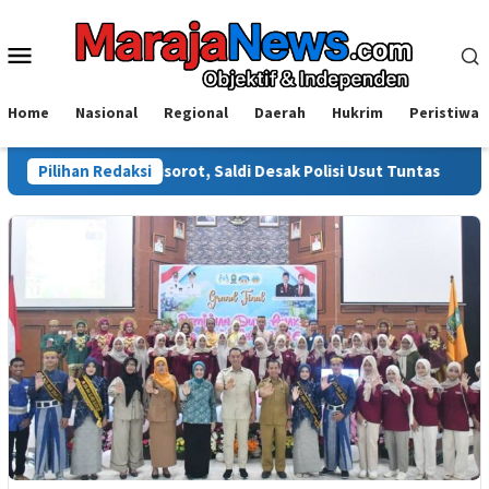
Loncat
ke
Menu
konten
Mobile
Home
Nasional
Regional
Daerah
Hukrim
Peristiwa
wali Disorot, Saldi Desak Polisi Usut Tuntas
Pilihan Redaksi
Warga Sinja