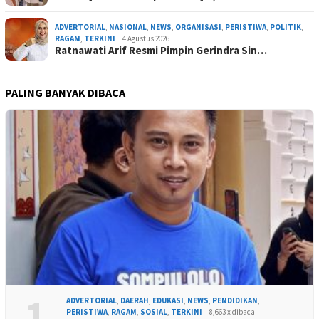
ADVERTORIAL
,
NASIONAL
,
NEWS
,
ORGANISASI
,
PERISTIWA
,
POLITIK
,
RAGAM
,
TERKINI
4 Agustus 2026
Ratnawati Arif Resmi Pimpin Gerindra Sin…
PALING BANYAK DIBACA
1
ADVERTORIAL
,
DAERAH
,
EDUKASI
,
NEWS
,
PENDIDIKAN
,
PERISTIWA
,
RAGAM
,
SOSIAL
,
TERKINI
8,663 x dibaca