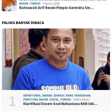
RAGAM
,
TERKINI
4 Agustus 2026
Ratnawati Arif Resmi Pimpin Gerindra Sin…
PALING BANYAK DIBACA
1
ADVERTORIAL
,
DAERAH
,
EDUKASI
,
NEWS
,
PENDIDIKAN
,
PERISTIWA
,
RAGAM
,
SOSIAL
,
TERKINI
8,664 x dibaca
Klarifikasi Dosen Soal Mahasiswa KKN UIA…