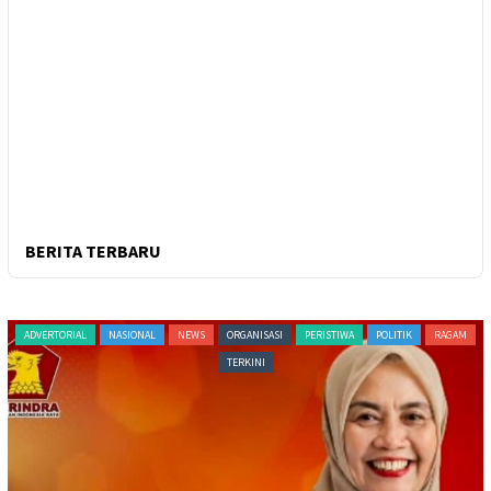
BERITA TERBARU
ADVERTORIAL
NASIONAL
NEWS
ORGANISASI
PERISTIWA
POLITIK
RAGAM
TERKINI