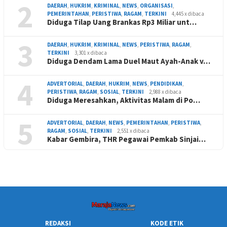
2
DAERAH
,
HUKRIM
,
KRIMINAL
,
NEWS
,
ORGANISASI
,
PEMERINTAHAN
,
PERISTIWA
,
RAGAM
,
TERKINI
4,445 x dibaca
Diduga Tilap Uang Brankas Rp3 Miliar unt…
3
DAERAH
,
HUKRIM
,
KRIMINAL
,
NEWS
,
PERISTIWA
,
RAGAM
,
TERKINI
3,301 x dibaca
Diduga Dendam Lama Duel Maut Ayah-Anak v…
4
ADVERTORIAL
,
DAERAH
,
HUKRIM
,
NEWS
,
PENDIDIKAN
,
PERISTIWA
,
RAGAM
,
SOSIAL
,
TERKINI
2,988 x dibaca
Diduga Meresahkan, Aktivitas Malam di Po…
5
ADVERTORIAL
,
DAERAH
,
NEWS
,
PEMERINTAHAN
,
PERISTIWA
,
RAGAM
,
SOSIAL
,
TERKINI
2,551 x dibaca
Kabar Gembira, THR Pegawai Pemkab Sinjai…
REDAKSI
KODE ETIK