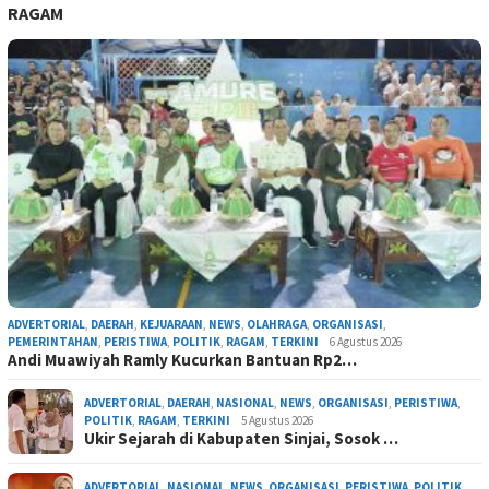
RAGAM
ADVERTORIAL
,
DAERAH
,
KEJUARAAN
,
NEWS
,
OLAHRAGA
,
ORGANISASI
,
PEMERINTAHAN
,
PERISTIWA
,
POLITIK
,
RAGAM
,
TERKINI
6 Agustus 2026
Andi Muawiyah Ramly Kucurkan Bantuan Rp2…
ADVERTORIAL
,
DAERAH
,
NASIONAL
,
NEWS
,
ORGANISASI
,
PERISTIWA
,
POLITIK
,
RAGAM
,
TERKINI
5 Agustus 2026
Ukir Sejarah di Kabupaten Sinjai, Sosok …
ADVERTORIAL
,
NASIONAL
,
NEWS
,
ORGANISASI
,
PERISTIWA
,
POLITIK
,