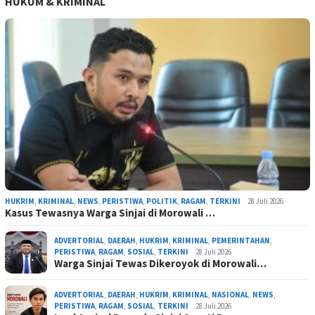
HUKUM & KRIMINAL
HUKRIM
,
KRIMINAL
,
NEWS
,
PERISTIWA
,
POLITIK
,
RAGAM
,
TERKINI
28 Juli 2026
Kasus Tewasnya Warga Sinjai di Morowali …
ADVERTORIAL
,
DAERAH
,
HUKRIM
,
KRIMINAL
,
PEMERINTAHAN
,
PERISTIWA
,
RAGAM
,
SOSIAL
,
TERKINI
28 Juli 2026
Warga Sinjai Tewas Dikeroyok di Morowali…
ADVERTORIAL
,
DAERAH
,
HUKRIM
,
KRIMINAL
,
NASIONAL
,
NEWS
,
PERISTIWA
,
RAGAM
,
SOSIAL
,
TERKINI
28 Juli 2026