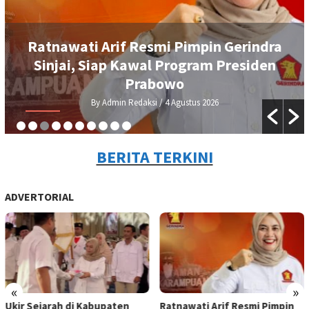
Ratnawati Arif Resmi Pimpin Gerindra
Sinjai, Siap Kawal Program Presiden
Prabowo
By Admin Redaksi
/ 4 Agustus 2026
BERITA TERKINI
ADVERTORIAL
«
»
Ukir Sejarah di Kabupaten
Ratnawati Arif Resmi Pimpin