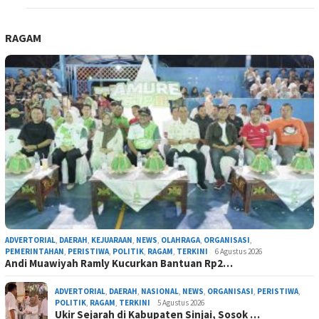
RAGAM
ADVERTORIAL
,
DAERAH
,
KEJUARAAN
,
NEWS
,
OLAHRAGA
,
ORGANISASI
,
PEMERINTAHAN
,
PERISTIWA
,
POLITIK
,
RAGAM
,
TERKINI
6 Agustus 2026
Andi Muawiyah Ramly Kucurkan Bantuan Rp2…
ADVERTORIAL
,
DAERAH
,
NASIONAL
,
NEWS
,
ORGANISASI
,
PERISTIWA
,
POLITIK
,
RAGAM
,
TERKINI
5 Agustus 2026
Ukir Sejarah di Kabupaten Sinjai, Sosok …