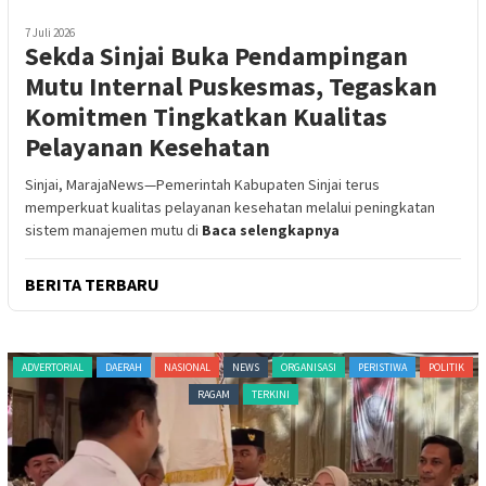
7 Juli 2026
Sekda Sinjai Buka Pendampingan
Mutu Internal Puskesmas, Tegaskan
Komitmen Tingkatkan Kualitas
Pelayanan Kesehatan
Sinjai, MarajaNews—Pemerintah Kabupaten Sinjai terus
memperkuat kualitas pelayanan kesehatan melalui peningkatan
sistem manajemen mutu di
Baca selengkapnya
BERITA TERBARU
ADVERTORIAL
DAERAH
NASIONAL
NEWS
ORGANISASI
PERISTIWA
POLITIK
RAGAM
TERKINI