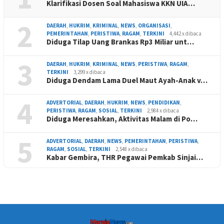
Klarifikasi Dosen Soal Mahasiswa KKN UIA…
2
DAERAH
,
HUKRIM
,
KRIMINAL
,
NEWS
,
ORGANISASI
,
PEMERINTAHAN
,
PERISTIWA
,
RAGAM
,
TERKINI
4,442 x dibaca
Diduga Tilap Uang Brankas Rp3 Miliar unt…
3
DAERAH
,
HUKRIM
,
KRIMINAL
,
NEWS
,
PERISTIWA
,
RAGAM
,
TERKINI
3,299 x dibaca
Diduga Dendam Lama Duel Maut Ayah-Anak v…
4
ADVERTORIAL
,
DAERAH
,
HUKRIM
,
NEWS
,
PENDIDIKAN
,
PERISTIWA
,
RAGAM
,
SOSIAL
,
TERKINI
2,984 x dibaca
Diduga Meresahkan, Aktivitas Malam di Po…
5
ADVERTORIAL
,
DAERAH
,
NEWS
,
PEMERINTAHAN
,
PERISTIWA
,
RAGAM
,
SOSIAL
,
TERKINI
2,548 x dibaca
Kabar Gembira, THR Pegawai Pemkab Sinjai…