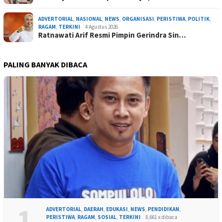
ADVERTORIAL
,
NASIONAL
,
NEWS
,
ORGANISASI
,
PERISTIWA
,
POLITIK
,
RAGAM
,
TERKINI
4 Agustus 2026
Ratnawati Arif Resmi Pimpin Gerindra Sin…
PALING BANYAK DIBACA
1
ADVERTORIAL
,
DAERAH
,
EDUKASI
,
NEWS
,
PENDIDIKAN
,
PERISTIWA
,
RAGAM
,
SOSIAL
,
TERKINI
8,661 x dibaca