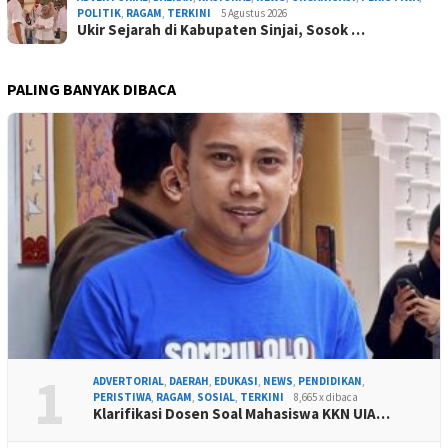
POLITIK
,
RAGAM
,
TERKINI
5 Agustus 2026
Ukir Sejarah di Kabupaten Sinjai, Sosok …
PALING BANYAK DIBACA
1
ADVERTORIAL
,
DAERAH
,
EDUKASI
,
NEWS
,
PENDIDIKAN
,
PERISTIWA
,
RAGAM
,
SOSIAL
,
TERKINI
8,665 x dibaca
Klarifikasi Dosen Soal Mahasiswa KKN UIA…