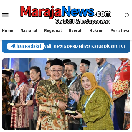
Loncat
ke
Menu
konten
Mobile
Home
Nasional
Regional
Daerah
Hukrim
Peristiwa
di Morowali, Ketua DPRD Minta Kasus Diusut Tuntas
Pilihan Redaksi
Isyal