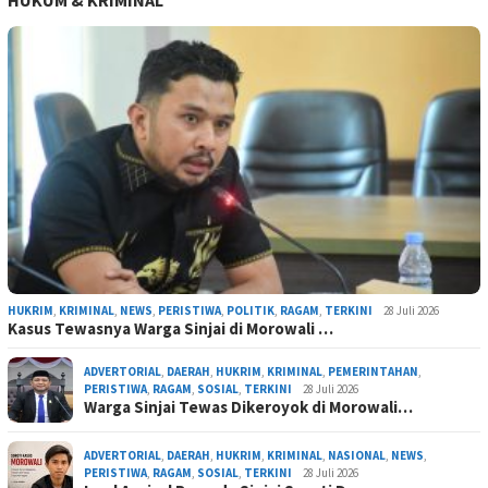
HUKUM & KRIMINAL
HUKRIM
,
KRIMINAL
,
NEWS
,
PERISTIWA
,
POLITIK
,
RAGAM
,
TERKINI
28 Juli 2026
Kasus Tewasnya Warga Sinjai di Morowali …
ADVERTORIAL
,
DAERAH
,
HUKRIM
,
KRIMINAL
,
PEMERINTAHAN
,
PERISTIWA
,
RAGAM
,
SOSIAL
,
TERKINI
28 Juli 2026
Warga Sinjai Tewas Dikeroyok di Morowali…
ADVERTORIAL
,
DAERAH
,
HUKRIM
,
KRIMINAL
,
NASIONAL
,
NEWS
,
PERISTIWA
,
RAGAM
,
SOSIAL
,
TERKINI
28 Juli 2026