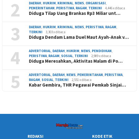
2
DAERAH
,
HUKRIM
,
KRIMINAL
,
NEWS
,
ORGANISASI
,
PEMERINTAHAN
,
PERISTIWA
,
RAGAM
,
TERKINI
4,446 x dibaca
Diduga Tilap Uang Brankas Rp3 Miliar unt…
3
DAERAH
,
HUKRIM
,
KRIMINAL
,
NEWS
,
PERISTIWA
,
RAGAM
,
TERKINI
3,303 x dibaca
Diduga Dendam Lama Duel Maut Ayah-Anak v…
4
ADVERTORIAL
,
DAERAH
,
HUKRIM
,
NEWS
,
PENDIDIKAN
,
PERISTIWA
,
RAGAM
,
SOSIAL
,
TERKINI
2,989 x dibaca
Diduga Meresahkan, Aktivitas Malam di Po…
5
ADVERTORIAL
,
DAERAH
,
NEWS
,
PEMERINTAHAN
,
PERISTIWA
,
RAGAM
,
SOSIAL
,
TERKINI
2,551 x dibaca
Kabar Gembira, THR Pegawai Pemkab Sinjai…
REDAKSI
KODE ETIK