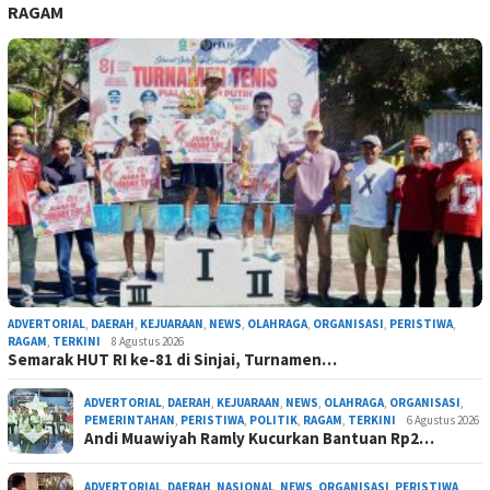
RAGAM
ADVERTORIAL
,
DAERAH
,
KEJUARAAN
,
NEWS
,
OLAHRAGA
,
ORGANISASI
,
PERISTIWA
,
RAGAM
,
TERKINI
8 Agustus 2026
Semarak HUT RI ke-81 di Sinjai, Turnamen…
ADVERTORIAL
,
DAERAH
,
KEJUARAAN
,
NEWS
,
OLAHRAGA
,
ORGANISASI
,
PEMERINTAHAN
,
PERISTIWA
,
POLITIK
,
RAGAM
,
TERKINI
6 Agustus 2026
Andi Muawiyah Ramly Kucurkan Bantuan Rp2…
ADVERTORIAL
,
DAERAH
,
NASIONAL
,
NEWS
,
ORGANISASI
,
PERISTIWA
,