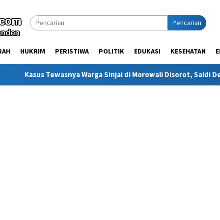
Pencarian
RAH
HUKRIM
PERISTIWA
POLITIK
EDUKASI
KESEHATAN
E
asnya Warga Sinjai di Morowali Disorot, Saldi Desak Polisi Usut 