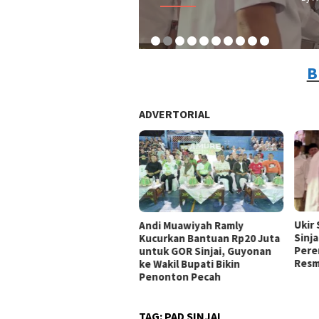
B
ADVERTORIAL
Ukir
Andi Muawiyah Ramly
Sinja
Kucurkan Bantuan Rp20 Juta
Pere
untuk GOR Sinjai, Guyonan
Resm
ke Wakil Bupati Bikin
Penonton Pecah
TAG:
PAD SINJAI