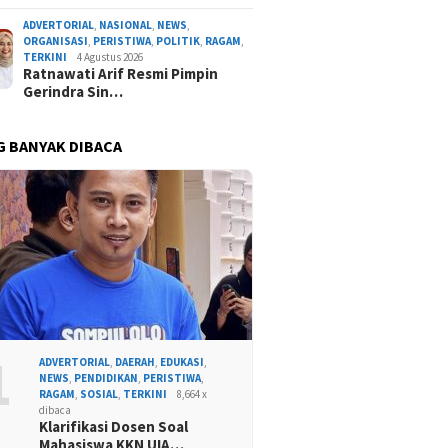
ADVERTORIAL
,
NASIONAL
,
NEWS
,
ORGANISASI
,
PERISTIWA
,
POLITIK
,
RAGAM
,
TERKINI
4 Agustus 2026
Ratnawati Arif Resmi Pimpin
Gerindra Sin…
G BANYAK DIBACA
1
ADVERTORIAL
,
DAERAH
,
EDUKASI
,
NEWS
,
PENDIDIKAN
,
PERISTIWA
,
RAGAM
,
SOSIAL
,
TERKINI
8,664 x
dibaca
Klarifikasi Dosen Soal
Mahasiswa KKN UIA…