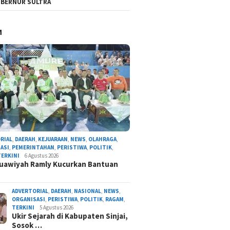
BERNUR SULTRA
M
RIAL
,
DAERAH
,
KEJUARAAN
,
NEWS
,
OLAHRAGA
,
ASI
,
PEMERINTAHAN
,
PERISTIWA
,
POLITIK
,
TERKINI
6 Agustus 2026
uawiyah Ramly Kucurkan Bantuan
ADVERTORIAL
,
DAERAH
,
NASIONAL
,
NEWS
,
ORGANISASI
,
PERISTIWA
,
POLITIK
,
RAGAM
,
TERKINI
5 Agustus 2026
Ukir Sejarah di Kabupaten Sinjai,
Sosok …