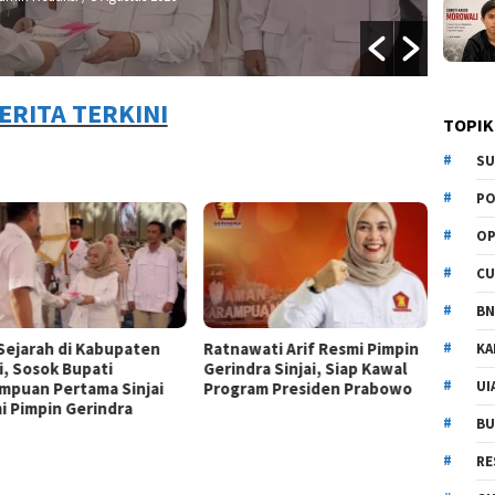
ERITA TERKINI
TOPIK
SU
PO
OP
CU
BN
 Sejarah di Kabupaten
Ratnawati Arif Resmi Pimpin
KA
i, Sosok Bupati
Gerindra Sinjai, Siap Kawal
UI
mpuan Pertama Sinjai
Program Presiden Prabowo
i Pimpin Gerindra
BU
RE