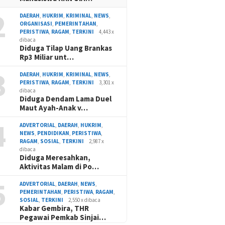
2
DAERAH
,
HUKRIM
,
KRIMINAL
,
NEWS
,
ORGANISASI
,
PEMERINTAHAN
,
PERISTIWA
,
RAGAM
,
TERKINI
4,443 x
dibaca
Diduga Tilap Uang Brankas
Rp3 Miliar unt…
3
DAERAH
,
HUKRIM
,
KRIMINAL
,
NEWS
,
PERISTIWA
,
RAGAM
,
TERKINI
3,301 x
dibaca
Diduga Dendam Lama Duel
Maut Ayah-Anak v…
4
ADVERTORIAL
,
DAERAH
,
HUKRIM
,
NEWS
,
PENDIDIKAN
,
PERISTIWA
,
RAGAM
,
SOSIAL
,
TERKINI
2,987 x
dibaca
Diduga Meresahkan,
Aktivitas Malam di Po…
5
ADVERTORIAL
,
DAERAH
,
NEWS
,
PEMERINTAHAN
,
PERISTIWA
,
RAGAM
,
SOSIAL
,
TERKINI
2,550 x dibaca
Kabar Gembira, THR
Pegawai Pemkab Sinjai…