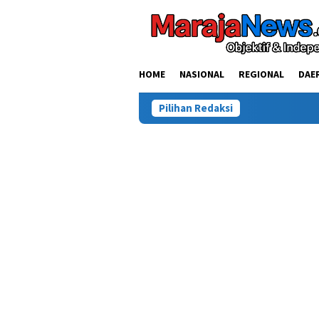
Loncat
ke
konten
HOME
NASIONAL
REGIONAL
DAE
Pilihan Redaksi
Kasus Tew