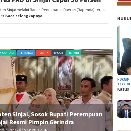
ten Sinjai melalui Badan Pendapatan Daerah (Bapenda) terus
get
Baca selengkapnya
HUKUM
ORGANISASI
PERISTIWA
POLITIK
RAGAM
TERKINI
ADVERTORI
HUKRIM
TERKINI
Kasus 
aten Sinjai, Sosok Bupati Perempuan
R
jai Resmi Pimpin Gerindra
dmin Redaksi
/ 5 Agustus 2026