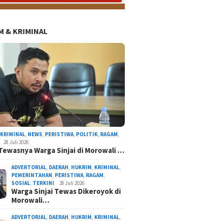
 & KRIMINAL
AL
NASIONAL
NEWS
ORGANISASI
PERISTIWA
POLITIK
RAGAM
TERKINI
,
KRIMINAL
,
NEWS
,
PERISTIWA
,
POLITIK
,
RAGAM
,
28 Juli 2026
Tewasnya Warga Sinjai di Morowali …
ADVERTORIAL
,
DAERAH
,
HUKRIM
,
KRIMINAL
,
PEMERINTAHAN
,
PERISTIWA
,
RAGAM
,
SOSIAL
,
TERKINI
28 Juli 2026
atnawati Arif Resmi Pimpin Gerindra Sinjai, S
Warga Sinjai Tewas Dikeroyok di
Morowali…
Program Presiden Prabowo
ADVERTORIAL
,
DAERAH
,
HUKRIM
,
KRIMINAL
,
By Admin Redaksi
/ 4 Agustus 2026