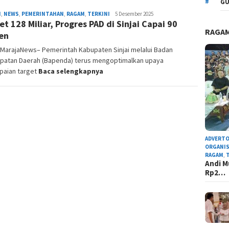
GU
H
,
NEWS
,
PEMERINTAHAN
,
RAGAM
,
TERKINI
Admin
5 Desember 2025
et 128 Miliar, Progres PAD di Sinjai Capai 90
Redaksi
RAGA
en
, MarajaNews– Pemerintah Kabupaten Sinjai melalui Badan
patan Daerah (Bapenda) terus mengoptimalkan upaya
paian target
Baca selengkapnya
ADVERTO
ORGANIS
RAGAM
,
Andi M
Rp2…