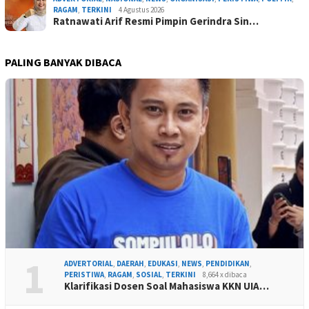
RAGAM
,
TERKINI
4 Agustus 2026
Ratnawati Arif Resmi Pimpin Gerindra Sin…
PALING BANYAK DIBACA
1
ADVERTORIAL
,
DAERAH
,
EDUKASI
,
NEWS
,
PENDIDIKAN
,
PERISTIWA
,
RAGAM
,
SOSIAL
,
TERKINI
8,664 x dibaca
Klarifikasi Dosen Soal Mahasiswa KKN UIA…