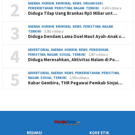
2
DAERAH
,
HUKRIM
,
KRIMINAL
,
NEWS
,
ORGANISASI
,
PEMERINTAHAN
,
PERISTIWA
,
RAGAM
,
TERKINI
4,443 x dibaca
Diduga Tilap Uang Brankas Rp3 Miliar unt…
3
DAERAH
,
HUKRIM
,
KRIMINAL
,
NEWS
,
PERISTIWA
,
RAGAM
,
TERKINI
3,301 x dibaca
Diduga Dendam Lama Duel Maut Ayah-Anak v…
4
ADVERTORIAL
,
DAERAH
,
HUKRIM
,
NEWS
,
PENDIDIKAN
,
PERISTIWA
,
RAGAM
,
SOSIAL
,
TERKINI
2,987 x dibaca
Diduga Meresahkan, Aktivitas Malam di Po…
5
ADVERTORIAL
,
DAERAH
,
NEWS
,
PEMERINTAHAN
,
PERISTIWA
,
RAGAM
,
SOSIAL
,
TERKINI
2,550 x dibaca
Kabar Gembira, THR Pegawai Pemkab Sinjai…
REDAKSI
KODE ETIK