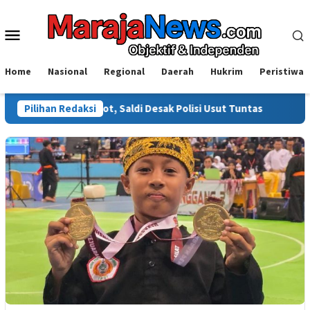
Loncat
ke
Menu
konten
Mobile
Home
Nasional
Regional
Daerah
Hukrim
Peristiwa
Disorot, Saldi Desak Polisi Usut Tuntas
Pilihan Redaksi
Warga Sinjai Tew