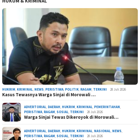
HUKUM & KRIMINAL
HUKRIM
,
KRIMINAL
,
NEWS
,
PERISTIWA
,
POLITIK
,
RAGAM
,
TERKINI
28 Juli 2026
Kasus Tewasnya Warga Sinjai di Morowali …
ADVERTORIAL
,
DAERAH
,
HUKRIM
,
KRIMINAL
,
PEMERINTAHAN
,
PERISTIWA
,
RAGAM
,
SOSIAL
,
TERKINI
28 Juli 2026
Warga Sinjai Tewas Dikeroyok di Morowali…
ADVERTORIAL
,
DAERAH
,
HUKRIM
,
KRIMINAL
,
NASIONAL
,
NEWS
,
PERISTIWA
,
RAGAM
,
SOSIAL
,
TERKINI
28 Juli 2026