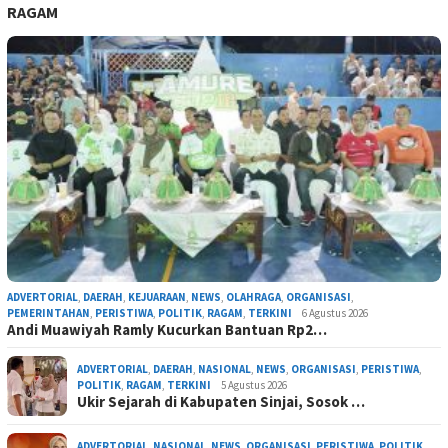
RAGAM
ADVERTORIAL
,
DAERAH
,
KEJUARAAN
,
NEWS
,
OLAHRAGA
,
ORGANISASI
,
PEMERINTAHAN
,
PERISTIWA
,
POLITIK
,
RAGAM
,
TERKINI
6 Agustus 2026
Andi Muawiyah Ramly Kucurkan Bantuan Rp2…
ADVERTORIAL
,
DAERAH
,
NASIONAL
,
NEWS
,
ORGANISASI
,
PERISTIWA
,
POLITIK
,
RAGAM
,
TERKINI
5 Agustus 2026
Ukir Sejarah di Kabupaten Sinjai, Sosok …
ADVERTORIAL
,
NASIONAL
,
NEWS
,
ORGANISASI
,
PERISTIWA
,
POLITIK
,