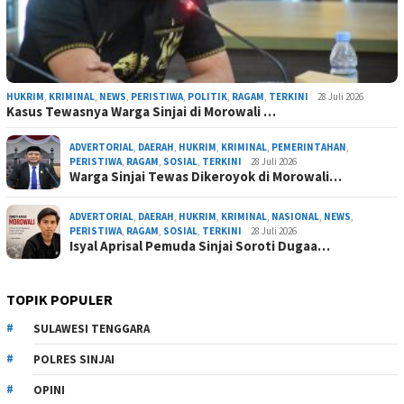
HUKRIM
,
KRIMINAL
,
NEWS
,
PERISTIWA
,
POLITIK
,
RAGAM
,
TERKINI
28 Juli 2026
Kasus Tewasnya Warga Sinjai di Morowali …
ADVERTORIAL
,
DAERAH
,
HUKRIM
,
KRIMINAL
,
PEMERINTAHAN
,
PERISTIWA
,
RAGAM
,
SOSIAL
,
TERKINI
28 Juli 2026
Warga Sinjai Tewas Dikeroyok di Morowali…
ADVERTORIAL
,
DAERAH
,
HUKRIM
,
KRIMINAL
,
NASIONAL
,
NEWS
,
PERISTIWA
,
RAGAM
,
SOSIAL
,
TERKINI
28 Juli 2026
Isyal Aprisal Pemuda Sinjai Soroti Dugaa…
TOPIK POPULER
SULAWESI TENGGARA
POLRES SINJAI
OPINI