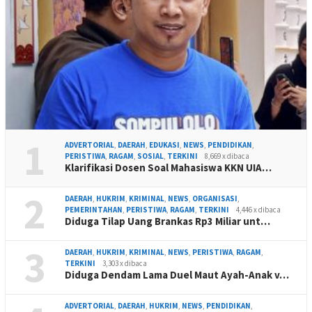
1
ADVERTORIAL
,
DAERAH
,
EDUKASI
,
NEWS
,
PENDIDIKAN
,
PERISTIWA
,
RAGAM
,
SOSIAL
,
TERKINI
8,669 x dibaca
Klarifikasi Dosen Soal Mahasiswa KKN UIA…
2
DAERAH
,
HUKRIM
,
KRIMINAL
,
NEWS
,
ORGANISASI
,
PEMERINTAHAN
,
PERISTIWA
,
RAGAM
,
TERKINI
4,446 x dibaca
Diduga Tilap Uang Brankas Rp3 Miliar unt…
3
DAERAH
,
HUKRIM
,
KRIMINAL
,
NEWS
,
PERISTIWA
,
RAGAM
,
TERKINI
3,303 x dibaca
Diduga Dendam Lama Duel Maut Ayah-Anak v…
ADVERTORIAL
,
DAERAH
,
HUKRIM
,
NEWS
,
PENDIDIKAN
,