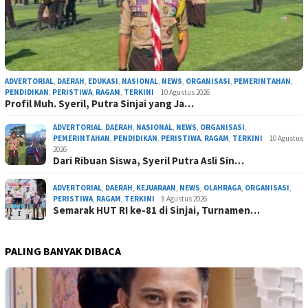
ADVERTORIAL
,
DAERAH
,
EDUKASI
,
NASIONAL
,
NEWS
,
ORGANISASI
,
PEMERINTAHAN
,
PENDIDIKAN
,
PERISTIWA
,
RAGAM
,
TERKINI
10 Agustus 2026
Profil Muh. Syeril, Putra Sinjai yang Ja…
ADVERTORIAL
,
DAERAH
,
NASIONAL
,
NEWS
,
ORGANISASI
,
PEMERINTAHAN
,
PENDIDIKAN
,
PERISTIWA
,
RAGAM
,
TERKINI
10 Agustus
2026
Dari Ribuan Siswa, Syeril Putra Asli Sin…
ADVERTORIAL
,
DAERAH
,
KEJUARAAN
,
NEWS
,
OLAHRAGA
,
ORGANISASI
,
PERISTIWA
,
RAGAM
,
TERKINI
8 Agustus 2026
Semarak HUT RI ke-81 di Sinjai, Turnamen…
PALING BANYAK DIBACA