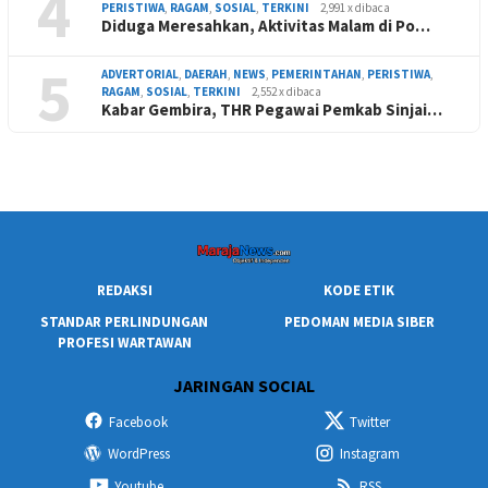
4
PERISTIWA
,
RAGAM
,
SOSIAL
,
TERKINI
2,991 x dibaca
Diduga Meresahkan, Aktivitas Malam di Po…
5
ADVERTORIAL
,
DAERAH
,
NEWS
,
PEMERINTAHAN
,
PERISTIWA
,
RAGAM
,
SOSIAL
,
TERKINI
2,552 x dibaca
Kabar Gembira, THR Pegawai Pemkab Sinjai…
REDAKSI
KODE ETIK
STANDAR PERLINDUNGAN
PEDOMAN MEDIA SIBER
PROFESI WARTAWAN
JARINGAN SOCIAL
Facebook
Twitter
WordPress
Instagram
Youtube
RSS