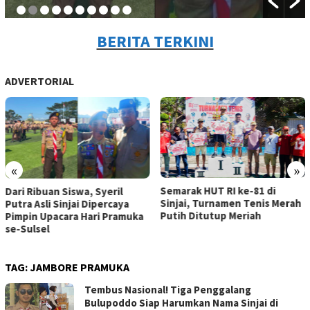
BERITA TERKINI
ADVERTORIAL
«
»
Semarak HUT RI ke-81 di
Dari Ribuan Siswa, Syeril
Sinjai, Turnamen Tenis Merah
Putra Asli Sinjai Dipercaya
Putih Ditutup Meriah
Pimpin Upacara Hari Pramuka
se-Sulsel
TAG:
JAMBORE PRAMUKA
Tembus Nasional! Tiga Penggalang
Bulupoddo Siap Harumkan Nama Sinjai di