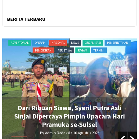
BERITA TERBARU
NASIONAL
NEWS
ORGANISASI
PEMERINTAHAN
ADVERTORIAL
DAERAH
N
PERISTIWA
RAGAM
TERKINI
PERIS
 Siswa, Syeril Putra Asli
Semarak HU
rcaya Pimpin Upacara Hari
Turnamen Ten
amuka se-Sulsel
min Redaksi
/ 10 Agustus 2026
By Admi