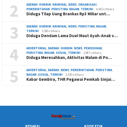
2
DAERAH
,
HUKRIM
,
KRIMINAL
,
NEWS
,
ORGANISASI
,
PEMERINTAHAN
,
PERISTIWA
,
RAGAM
,
TERKINI
4,442 x dibaca
Diduga Tilap Uang Brankas Rp3 Miliar unt…
3
DAERAH
,
HUKRIM
,
KRIMINAL
,
NEWS
,
PERISTIWA
,
RAGAM
,
TERKINI
3,300 x dibaca
Diduga Dendam Lama Duel Maut Ayah-Anak v…
4
ADVERTORIAL
,
DAERAH
,
HUKRIM
,
NEWS
,
PENDIDIKAN
,
PERISTIWA
,
RAGAM
,
SOSIAL
,
TERKINI
2,987 x dibaca
Diduga Meresahkan, Aktivitas Malam di Po…
5
ADVERTORIAL
,
DAERAH
,
NEWS
,
PEMERINTAHAN
,
PERISTIWA
,
RAGAM
,
SOSIAL
,
TERKINI
2,550 x dibaca
Kabar Gembira, THR Pegawai Pemkab Sinjai…
REDAKSI
KODE ETIK