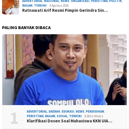
ADVERTORIAL
,
NASIONAL
,
NEWS
,
ORGANISASI
,
PERISTIWA
,
POLITIK
,
RAGAM
,
TERKINI
4 Agustus 2026
Ratnawati Arif Resmi Pimpin Gerindra Sin…
PALING BANYAK DIBACA
1
ADVERTORIAL
,
DAERAH
,
EDUKASI
,
NEWS
,
PENDIDIKAN
,
PERISTIWA
,
RAGAM
,
SOSIAL
,
TERKINI
8,663 x dibaca
Klarifikasi Dosen Soal Mahasiswa KKN UIA…