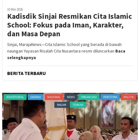
10 Mei 2026
Kadisdik Sinjai Resmikan Cita Islamic
School: Fokus pada Iman, Karakter,
dan Masa Depan
Sinjai, MarajaNews—Cita Islamic School yang berada di bawah
naungan Yayasan Risalah Cita Nusantara resmi diluncurkan
Baca
selengkapnya
BERITA TERBARU
ADVERTORIAL
DAERAH
NASIONAL
NEWS
ORGANISASI
PERISTIWA
POLITIK
RAGAM
TERKINI