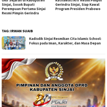
Ukir Sejarah di Kabupaten
Ratnawati Arif Resmi Pimpin
Sinjai, Sosok Bupati
Gerindra Sinjai, Siap Kawal
Perempuan Pertama Sinjai
Program Presiden Prabowo
Resmi Pimpin Gerindra
TAG:
IRWAN SUAIB
Kadisdik Sinjai Resmikan Cita Islamic School:
Fokus pada Iman, Karakter, dan Masa Depan