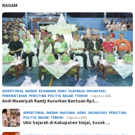
RAGAM
ADVERTORIAL
,
DAERAH
,
KEJUARAAN
,
NEWS
,
OLAHRAGA
,
ORGANISASI
,
PEMERINTAHAN
,
PERISTIWA
,
POLITIK
,
RAGAM
,
TERKINI
6 Agustus 2026
Andi Muawiyah Ramly Kucurkan Bantuan Rp2…
ADVERTORIAL
,
DAERAH
,
NASIONAL
,
NEWS
,
ORGANISASI
,
PERISTIWA
,
POLITIK
,
RAGAM
,
TERKINI
5 Agustus 2026
Ukir Sejarah di Kabupaten Sinjai, Sosok …