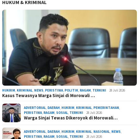
HUKUM & KRIMINAL
HUKRIM
,
KRIMINAL
,
NEWS
,
PERISTIWA
,
POLITIK
,
RAGAM
,
TERKINI
28 Juli 2026
Kasus Tewasnya Warga Sinjai di Morowali …
ADVERTORIAL
,
DAERAH
,
HUKRIM
,
KRIMINAL
,
PEMERINTAHAN
,
PERISTIWA
,
RAGAM
,
SOSIAL
,
TERKINI
28 Juli 2026
Warga Sinjai Tewas Dikeroyok di Morowali…
ADVERTORIAL
,
DAERAH
,
HUKRIM
,
KRIMINAL
,
NASIONAL
,
NEWS
,
PERISTIWA
,
RAGAM
,
SOSIAL
,
TERKINI
28 Juli 2026