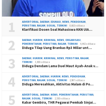
1
ADVERTORIAL
,
DAERAH
,
EDUKASI
,
NEWS
,
PENDIDIKAN
,
PERISTIWA
,
RAGAM
,
SOSIAL
,
TERKINI
8,663 x dibaca
Klarifikasi Dosen Soal Mahasiswa KKN UIA…
2
DAERAH
,
HUKRIM
,
KRIMINAL
,
NEWS
,
ORGANISASI
,
PEMERINTAHAN
,
PERISTIWA
,
RAGAM
,
TERKINI
4,442 x dibaca
Diduga Tilap Uang Brankas Rp3 Miliar unt…
3
DAERAH
,
HUKRIM
,
KRIMINAL
,
NEWS
,
PERISTIWA
,
RAGAM
,
TERKINI
3,300 x dibaca
Diduga Dendam Lama Duel Maut Ayah-Anak v…
4
ADVERTORIAL
,
DAERAH
,
HUKRIM
,
NEWS
,
PENDIDIKAN
,
PERISTIWA
,
RAGAM
,
SOSIAL
,
TERKINI
2,987 x dibaca
Diduga Meresahkan, Aktivitas Malam di Po…
5
ADVERTORIAL
,
DAERAH
,
NEWS
,
PEMERINTAHAN
,
PERISTIWA
,
RAGAM
,
SOSIAL
,
TERKINI
2,550 x dibaca
Kabar Gembira, THR Pegawai Pemkab Sinjai…