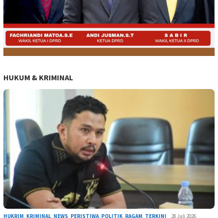
HUKUM & KRIMINAL
HUKRIM
,
KRIMINAL
,
NEWS
,
PERISTIWA
,
POLITIK
,
RAGAM
,
TERKINI
28 Juli 2026