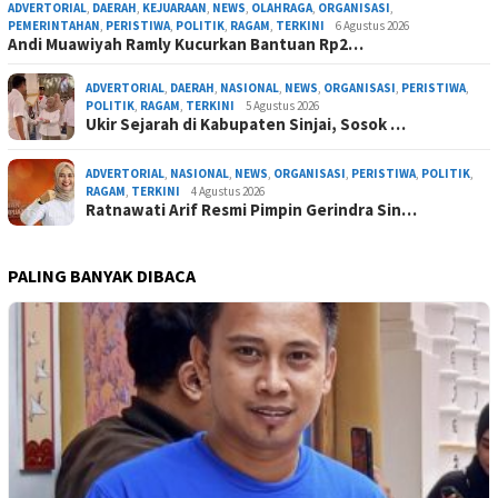
ADVERTORIAL
,
DAERAH
,
KEJUARAAN
,
NEWS
,
OLAHRAGA
,
ORGANISASI
,
PEMERINTAHAN
,
PERISTIWA
,
POLITIK
,
RAGAM
,
TERKINI
6 Agustus 2026
Andi Muawiyah Ramly Kucurkan Bantuan Rp2…
ADVERTORIAL
,
DAERAH
,
NASIONAL
,
NEWS
,
ORGANISASI
,
PERISTIWA
,
POLITIK
,
RAGAM
,
TERKINI
5 Agustus 2026
Ukir Sejarah di Kabupaten Sinjai, Sosok …
ADVERTORIAL
,
NASIONAL
,
NEWS
,
ORGANISASI
,
PERISTIWA
,
POLITIK
,
RAGAM
,
TERKINI
4 Agustus 2026
Ratnawati Arif Resmi Pimpin Gerindra Sin…
PALING BANYAK DIBACA