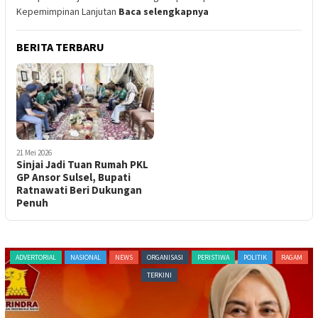
Kepemimpinan Lanjutan
Baca selengkapnya
BERITA TERBARU
21 Mei 2026
Sinjai Jadi Tuan Rumah PKL
GP Ansor Sulsel, Bupati
Ratnawati Beri Dukungan
Penuh
ADVERTORIAL
NASIONAL
NEWS
ORGANISASI
PERISTIWA
POLITIK
RAGAM
TERKINI