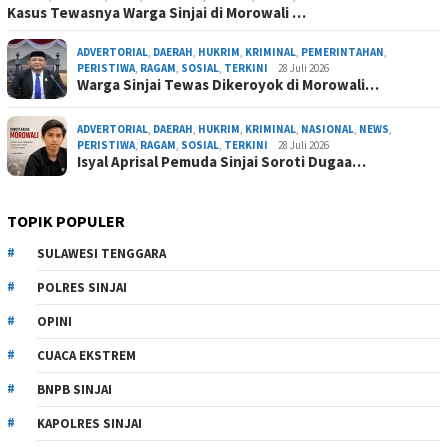
Kasus Tewasnya Warga Sinjai di Morowali …
ADVERTORIAL
,
DAERAH
,
HUKRIM
,
KRIMINAL
,
PEMERINTAHAN
,
PERISTIWA
,
RAGAM
,
SOSIAL
,
TERKINI
28 Juli 2026
Warga Sinjai Tewas Dikeroyok di Morowali…
ADVERTORIAL
,
DAERAH
,
HUKRIM
,
KRIMINAL
,
NASIONAL
,
NEWS
,
PERISTIWA
,
RAGAM
,
SOSIAL
,
TERKINI
28 Juli 2026
Isyal Aprisal Pemuda Sinjai Soroti Dugaa…
TOPIK POPULER
SULAWESI TENGGARA
POLRES SINJAI
OPINI
CUACA EKSTREM
BNPB SINJAI
KAPOLRES SINJAI