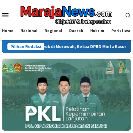
Loncat
ke
Menu
konten
Mobile
Home
Nasional
Regional
Daerah
Hukrim
Peristiwa
Dikeroyok di Morowali, Ketua DPRD Minta Kasus Diusut Tuntas
Pilihan Redaksi