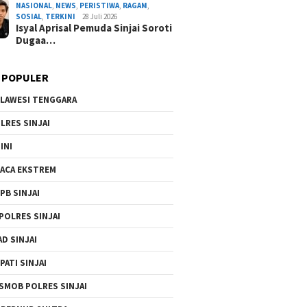
NASIONAL
,
NEWS
,
PERISTIWA
,
RAGAM
,
By Admin Redaksi
/ 2 Agustus 2026
SOSIAL
,
TERKINI
28 Juli 2026
Isyal Aprisal Pemuda Sinjai Soroti
Dugaa…
 POPULER
LAWESI TENGGARA
LRES SINJAI
INI
ACA EKSTREM
PB SINJAI
POLRES SINJAI
AD SINJAI
PATI SINJAI
SMOB POLRES SINJAI