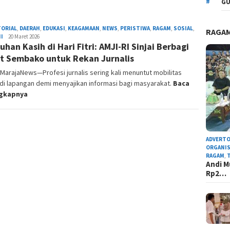
GU
TORIAL
,
DAERAH
,
EDUKASI
,
KEAGAMAAN
,
NEWS
,
PERISTIWA
,
RAGAM
,
SOSIAL
,
RAGA
I
Admin
20 Maret 2026
uhan Kasih di Hari Fitri: AMJI-RI Sinjai Berbagi
Redaksi
t Sembako untuk Rekan Jurnalis
, MarajaNews—Profesi jurnalis sering kali menuntut mobilitas
 di lapangan demi menyajikan informasi bagi masyarakat.
Baca
ngkapnya
ADVERTO
ORGANIS
RAGAM
,
Andi M
Rp2…