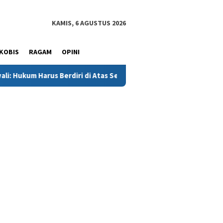
KAMIS, 6 AGUSTUS 2026
KOBIS
RAGAM
OPINI
Berdiri di Atas Segalanya
Kisah Tragis Setiawan: Berjuan