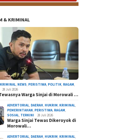
 & KRIMINAL
,
KRIMINAL
,
NEWS
,
PERISTIWA
,
POLITIK
,
RAGAM
,
28 Juli 2026
Tewasnya Warga Sinjai di Morowali …
ADVERTORIAL
,
DAERAH
,
HUKRIM
,
KRIMINAL
,
PEMERINTAHAN
,
PERISTIWA
,
RAGAM
,
SOSIAL
,
TERKINI
28 Juli 2026
Warga Sinjai Tewas Dikeroyok di
Morowali…
Tinggalkan Sejenak Panen Padi, Warga Dusun 
Kompak Kerja Bakti Bersihkan Lingkung
ADVERTORIAL
,
DAERAH
,
HUKRIM
,
KRIMINAL
,