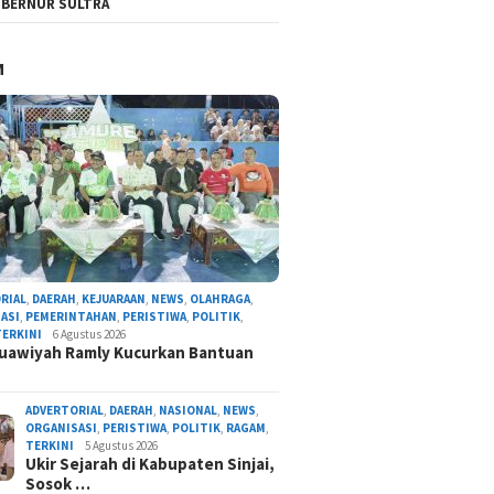
BERNUR SULTRA
M
RIAL
,
DAERAH
,
KEJUARAAN
,
NEWS
,
OLAHRAGA
,
ASI
,
PEMERINTAHAN
,
PERISTIWA
,
POLITIK
,
TERKINI
6 Agustus 2026
uawiyah Ramly Kucurkan Bantuan
ADVERTORIAL
,
DAERAH
,
NASIONAL
,
NEWS
,
ORGANISASI
,
PERISTIWA
,
POLITIK
,
RAGAM
,
TERKINI
5 Agustus 2026
Ukir Sejarah di Kabupaten Sinjai,
Sosok …