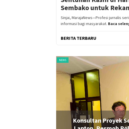
Sembako untuk Rekan 
Sinjai, MarajaNews—Profesi jurnalis ser
informasi bagi masyarakat.
Baca sele
BERITA TERBARU
NEWS
na Operasional
Konsultan Proyek Se
e Rapat Senat
Laptop, Resmob Pol