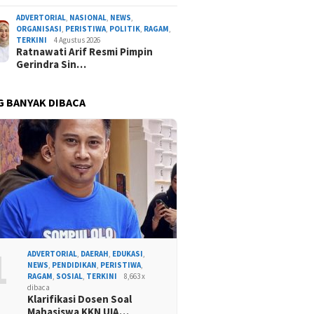
ADVERTORIAL
,
NASIONAL
,
NEWS
,
ORGANISASI
,
PERISTIWA
,
POLITIK
,
RAGAM
,
TERKINI
4 Agustus 2026
Ratnawati Arif Resmi Pimpin
Gerindra Sin…
G BANYAK DIBACA
1
ADVERTORIAL
,
DAERAH
,
EDUKASI
,
NEWS
,
PENDIDIKAN
,
PERISTIWA
,
RAGAM
,
SOSIAL
,
TERKINI
8,663 x
dibaca
Klarifikasi Dosen Soal
Mahasiswa KKN UIA…