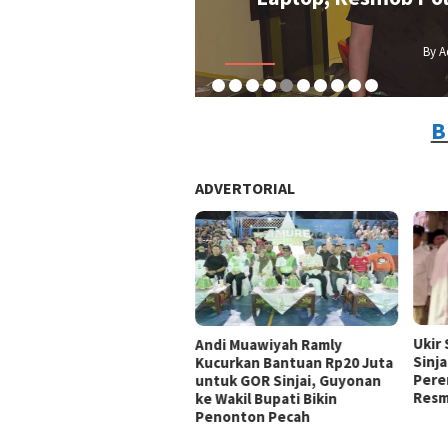
By A
B
ADVERTORIAL
Ukir
Andi Muawiyah Ramly
Sinja
Kucurkan Bantuan Rp20 Juta
Pere
untuk GOR Sinjai, Guyonan
Resm
ke Wakil Bupati Bikin
Penonton Pecah