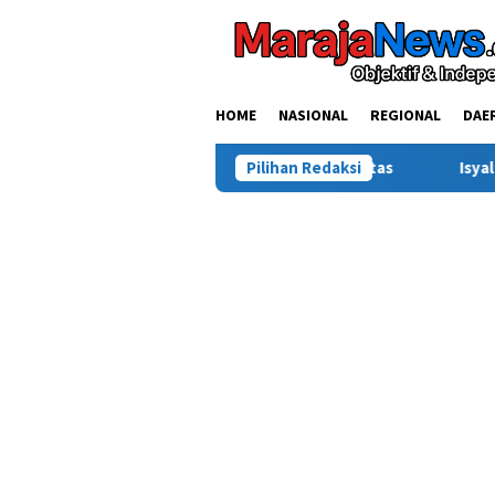
Loncat
ke
konten
HOME
NASIONAL
REGIONAL
DAE
ua DPRD Minta Kasus Diusut Tuntas
Pilihan Redaksi
Isyal Aprisal Pemuda 