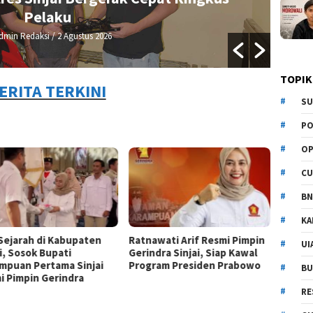
Pelaku
dmin Redaksi
/ 2 Agustus 2026
TOPIK
ERITA TERKINI
SU
PO
OP
CU
BN
KA
 Sejarah di Kabupaten
Ratnawati Arif Resmi Pimpin
UI
i, Sosok Bupati
Gerindra Sinjai, Siap Kawal
mpuan Pertama Sinjai
Program Presiden Prabowo
BU
i Pimpin Gerindra
RE