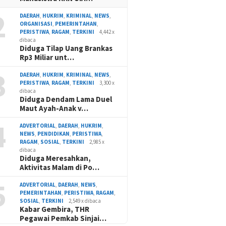
2
DAERAH
,
HUKRIM
,
KRIMINAL
,
NEWS
,
ORGANISASI
,
PEMERINTAHAN
,
PERISTIWA
,
RAGAM
,
TERKINI
4,442 x
dibaca
Diduga Tilap Uang Brankas
Rp3 Miliar unt…
3
DAERAH
,
HUKRIM
,
KRIMINAL
,
NEWS
,
PERISTIWA
,
RAGAM
,
TERKINI
3,300 x
dibaca
Diduga Dendam Lama Duel
Maut Ayah-Anak v…
4
ADVERTORIAL
,
DAERAH
,
HUKRIM
,
NEWS
,
PENDIDIKAN
,
PERISTIWA
,
RAGAM
,
SOSIAL
,
TERKINI
2,985 x
dibaca
Diduga Meresahkan,
Aktivitas Malam di Po…
5
ADVERTORIAL
,
DAERAH
,
NEWS
,
PEMERINTAHAN
,
PERISTIWA
,
RAGAM
,
SOSIAL
,
TERKINI
2,549 x dibaca
Kabar Gembira, THR
Pegawai Pemkab Sinjai…