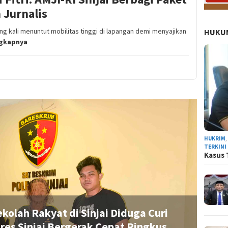
Jurnalis
ing kali menuntut mobilitas tinggi di lapangan demi menyajikan
HUKUM
ngkapnya
NEWS
HUKRIM
TERKINI
Kasus 
kolah Rakyat di Sinjai Diduga Curi
res Sinjai Bergerak Cepat Ringkus