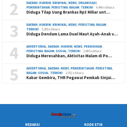
2
DAERAH
,
HUKRIM
,
KRIMINAL
,
NEWS
,
ORGANISASI
,
PEMERINTAHAN
,
PERISTIWA
,
RAGAM
,
TERKINI
4,446 x dibaca
Diduga Tilap Uang Brankas Rp3 Miliar unt…
3
DAERAH
,
HUKRIM
,
KRIMINAL
,
NEWS
,
PERISTIWA
,
RAGAM
,
TERKINI
3,303 x dibaca
Diduga Dendam Lama Duel Maut Ayah-Anak v…
4
ADVERTORIAL
,
DAERAH
,
HUKRIM
,
NEWS
,
PENDIDIKAN
,
PERISTIWA
,
RAGAM
,
SOSIAL
,
TERKINI
2,989 x dibaca
Diduga Meresahkan, Aktivitas Malam di Po…
5
ADVERTORIAL
,
DAERAH
,
NEWS
,
PEMERINTAHAN
,
PERISTIWA
,
RAGAM
,
SOSIAL
,
TERKINI
2,551 x dibaca
Kabar Gembira, THR Pegawai Pemkab Sinjai…
REDAKSI
KODE ETIK