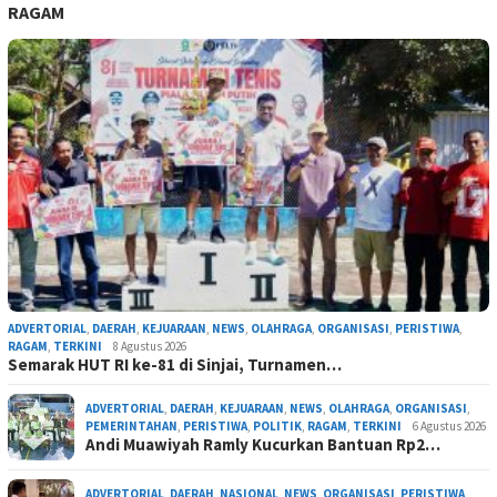
RAGAM
ADVERTORIAL
,
DAERAH
,
KEJUARAAN
,
NEWS
,
OLAHRAGA
,
ORGANISASI
,
PERISTIWA
,
RAGAM
,
TERKINI
8 Agustus 2026
Semarak HUT RI ke-81 di Sinjai, Turnamen…
ADVERTORIAL
,
DAERAH
,
KEJUARAAN
,
NEWS
,
OLAHRAGA
,
ORGANISASI
,
PEMERINTAHAN
,
PERISTIWA
,
POLITIK
,
RAGAM
,
TERKINI
6 Agustus 2026
Andi Muawiyah Ramly Kucurkan Bantuan Rp2…
ADVERTORIAL
,
DAERAH
,
NASIONAL
,
NEWS
,
ORGANISASI
,
PERISTIWA
,