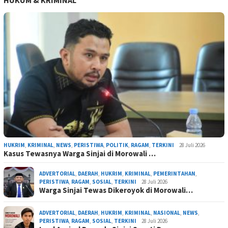
HUKUM & KRIMINAL
HUKRIM
,
KRIMINAL
,
NEWS
,
PERISTIWA
,
POLITIK
,
RAGAM
,
TERKINI
28 Juli 2026
Kasus Tewasnya Warga Sinjai di Morowali …
ADVERTORIAL
,
DAERAH
,
HUKRIM
,
KRIMINAL
,
PEMERINTAHAN
,
PERISTIWA
,
RAGAM
,
SOSIAL
,
TERKINI
28 Juli 2026
Warga Sinjai Tewas Dikeroyok di Morowali…
ADVERTORIAL
,
DAERAH
,
HUKRIM
,
KRIMINAL
,
NASIONAL
,
NEWS
,
PERISTIWA
,
RAGAM
,
SOSIAL
,
TERKINI
28 Juli 2026