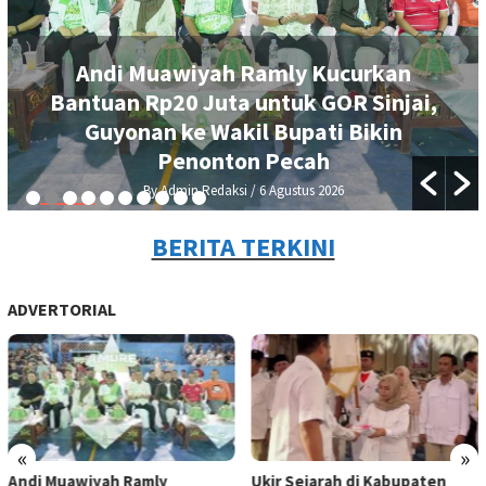
Andi Muawiyah Ramly Kucurkan
Bantuan Rp20 Juta untuk GOR Sinjai,
Guyonan ke Wakil Bupati Bikin
Penonton Pecah
By Admin Redaksi
/ 6 Agustus 2026
BERITA TERKINI
ADVERTORIAL
«
»
Andi Muawiyah Ramly
Ukir Sejarah di Kabupaten