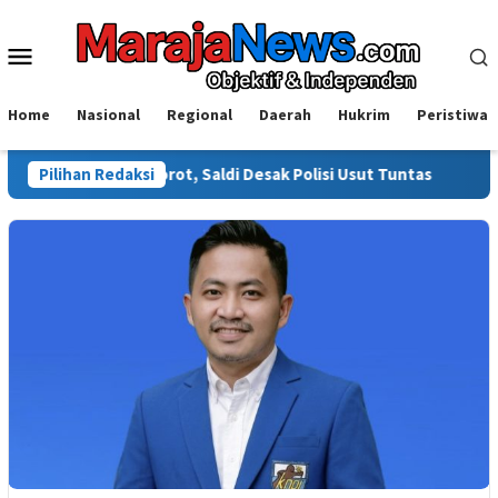
Loncat
ke
Menu
konten
Mobile
Home
Nasional
Regional
Daerah
Hukrim
Peristiwa
ali Disorot, Saldi Desak Polisi Usut Tuntas
Pilihan Redaksi
Warga Sinjai