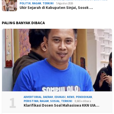
POLITIK
,
RAGAM
,
TERKINI
5 Agustus 2026
Ukir Sejarah di Kabupaten Sinjai, Sosok …
PALING BANYAK DIBACA
1
ADVERTORIAL
,
DAERAH
,
EDUKASI
,
NEWS
,
PENDIDIKAN
,
PERISTIWA
,
RAGAM
,
SOSIAL
,
TERKINI
8,665 x dibaca
Klarifikasi Dosen Soal Mahasiswa KKN UIA…