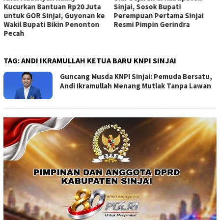
Kucurkan Bantuan Rp20 Juta
Sinjai, Sosok Bupati
untuk GOR Sinjai, Guyonan ke
Perempuan Pertama Sinjai
Wakil Bupati Bikin Penonton
Resmi Pimpin Gerindra
Pecah
TAG:
ANDI IKRAMULLAH KETUA BARU KNPI SINJAI
Guncang Musda KNPI Sinjai: Pemuda Bersatu,
Andi Ikramullah Menang Mutlak Tanpa Lawan