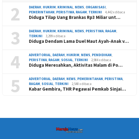
2
DAERAH
,
HUKRIM
,
KRIMINAL
,
NEWS
,
ORGANISASI
,
PEMERINTAHAN
,
PERISTIWA
,
RAGAM
,
TERKINI
4,442 x dibaca
Diduga Tilap Uang Brankas Rp3 Miliar unt…
3
DAERAH
,
HUKRIM
,
KRIMINAL
,
NEWS
,
PERISTIWA
,
RAGAM
,
TERKINI
3,299 x dibaca
Diduga Dendam Lama Duel Maut Ayah-Anak v…
4
ADVERTORIAL
,
DAERAH
,
HUKRIM
,
NEWS
,
PENDIDIKAN
,
PERISTIWA
,
RAGAM
,
SOSIAL
,
TERKINI
2,984 x dibaca
Diduga Meresahkan, Aktivitas Malam di Po…
5
ADVERTORIAL
,
DAERAH
,
NEWS
,
PEMERINTAHAN
,
PERISTIWA
,
RAGAM
,
SOSIAL
,
TERKINI
2,548 x dibaca
Kabar Gembira, THR Pegawai Pemkab Sinjai…