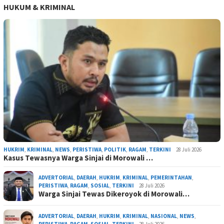
HUKUM & KRIMINAL
HUKRIM
,
KRIMINAL
,
NEWS
,
PERISTIWA
,
POLITIK
,
RAGAM
,
TERKINI
28 Juli 2026
Kasus Tewasnya Warga Sinjai di Morowali …
ADVERTORIAL
,
DAERAH
,
HUKRIM
,
KRIMINAL
,
PEMERINTAHAN
,
PERISTIWA
,
RAGAM
,
SOSIAL
,
TERKINI
28 Juli 2026
Warga Sinjai Tewas Dikeroyok di Morowali…
ADVERTORIAL
,
DAERAH
,
HUKRIM
,
KRIMINAL
,
NASIONAL
,
NEWS
,
PERISTIWA
,
RAGAM
,
SOSIAL
,
TERKINI
28 Juli 2026