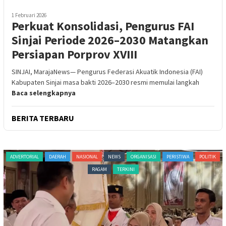
1 Februari 2026
Perkuat Konsolidasi, Pengurus FAI
Sinjai Periode 2026–2030 Matangkan
Persiapan Porprov XVIII
SINJAI, MarajaNews— Pengurus Federasi Akuatik Indonesia (FAI)
Kabupaten Sinjai masa bakti 2026–2030 resmi memulai langkah
Baca selengkapnya
BERITA TERBARU
ADVERTORIAL
DAERAH
NASIONAL
NEWS
ORGANISASI
PERISTIWA
POLITIK
RAGAM
TERKINI