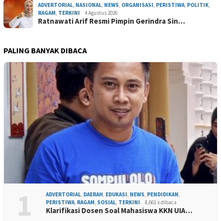
ADVERTORIAL
,
NASIONAL
,
NEWS
,
ORGANISASI
,
PERISTIWA
,
POLITIK
,
RAGAM
,
TERKINI
4 Agustus 2026
Ratnawati Arif Resmi Pimpin Gerindra Sin…
PALING BANYAK DIBACA
1
ADVERTORIAL
,
DAERAH
,
EDUKASI
,
NEWS
,
PENDIDIKAN
,
PERISTIWA
,
RAGAM
,
SOSIAL
,
TERKINI
8,661 x dibaca
Klarifikasi Dosen Soal Mahasiswa KKN UIA…