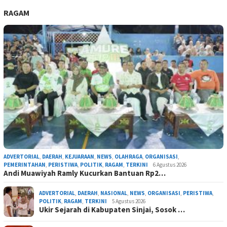
RAGAM
ADVERTORIAL
,
DAERAH
,
KEJUARAAN
,
NEWS
,
OLAHRAGA
,
ORGANISASI
,
PEMERINTAHAN
,
PERISTIWA
,
POLITIK
,
RAGAM
,
TERKINI
6 Agustus 2026
Andi Muawiyah Ramly Kucurkan Bantuan Rp2…
ADVERTORIAL
,
DAERAH
,
NASIONAL
,
NEWS
,
ORGANISASI
,
PERISTIWA
,
POLITIK
,
RAGAM
,
TERKINI
5 Agustus 2026
Ukir Sejarah di Kabupaten Sinjai, Sosok …