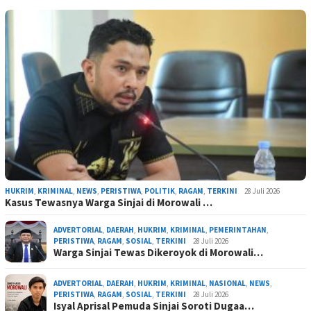
HUKRIM
,
KRIMINAL
,
NEWS
,
PERISTIWA
,
POLITIK
,
RAGAM
,
TERKINI
28 Juli 2026
Kasus Tewasnya Warga Sinjai di Morowali …
ADVERTORIAL
,
DAERAH
,
HUKRIM
,
KRIMINAL
,
PEMERINTAHAN
,
PERISTIWA
,
RAGAM
,
SOSIAL
,
TERKINI
28 Juli 2026
Warga Sinjai Tewas Dikeroyok di Morowali…
ADVERTORIAL
,
DAERAH
,
HUKRIM
,
KRIMINAL
,
NASIONAL
,
NEWS
,
PERISTIWA
,
RAGAM
,
SOSIAL
,
TERKINI
28 Juli 2026
Isyal Aprisal Pemuda Sinjai Soroti Dugaa…