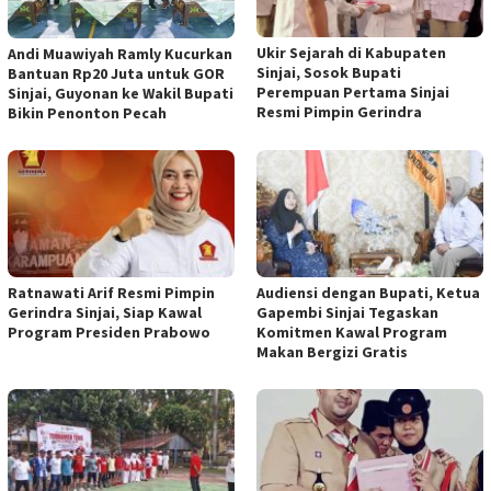
Ukir Sejarah di Kabupaten
Andi Muawiyah Ramly Kucurkan
Sinjai, Sosok Bupati
Bantuan Rp20 Juta untuk GOR
Perempuan Pertama Sinjai
Sinjai, Guyonan ke Wakil Bupati
Resmi Pimpin Gerindra
Bikin Penonton Pecah
Ratnawati Arif Resmi Pimpin
Audiensi dengan Bupati, Ketua
Gerindra Sinjai, Siap Kawal
Gapembi Sinjai Tegaskan
Program Presiden Prabowo
Komitmen Kawal Program
Makan Bergizi Gratis