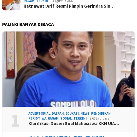
RAGAM
,
TERKINI
4 Agustus 2026
Ratnawati Arif Resmi Pimpin Gerindra Sin…
PALING BANYAK DIBACA
1
ADVERTORIAL
,
DAERAH
,
EDUKASI
,
NEWS
,
PENDIDIKAN
,
PERISTIWA
,
RAGAM
,
SOSIAL
,
TERKINI
8,663 x dibaca
Klarifikasi Dosen Soal Mahasiswa KKN UIA…
DAERAH
,
HUKRIM
,
KRIMINAL
,
NEWS
,
ORGANISASI
,