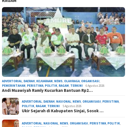
RAGAM
ADVERTORIAL
,
DAERAH
,
KEJUARAAN
,
NEWS
,
OLAHRAGA
,
ORGANISASI
,
PEMERINTAHAN
,
PERISTIWA
,
POLITIK
,
RAGAM
,
TERKINI
6 Agustus 2026
Andi Muawiyah Ramly Kucurkan Bantuan Rp2…
ADVERTORIAL
,
DAERAH
,
NASIONAL
,
NEWS
,
ORGANISASI
,
PERISTIWA
,
POLITIK
,
RAGAM
,
TERKINI
5 Agustus 2026
Ukir Sejarah di Kabupaten Sinjai, Sosok …
ADVERTORIAL
,
NASIONAL
,
NEWS
,
ORGANISASI
,
PERISTIWA
,
POLITIK
,