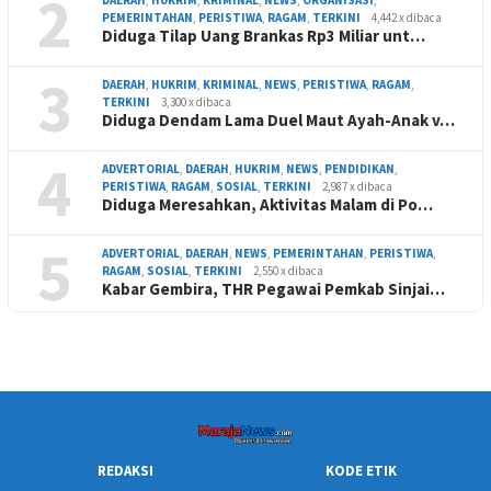
2
PEMERINTAHAN
,
PERISTIWA
,
RAGAM
,
TERKINI
4,442 x dibaca
Diduga Tilap Uang Brankas Rp3 Miliar unt…
3
DAERAH
,
HUKRIM
,
KRIMINAL
,
NEWS
,
PERISTIWA
,
RAGAM
,
TERKINI
3,300 x dibaca
Diduga Dendam Lama Duel Maut Ayah-Anak v…
4
ADVERTORIAL
,
DAERAH
,
HUKRIM
,
NEWS
,
PENDIDIKAN
,
PERISTIWA
,
RAGAM
,
SOSIAL
,
TERKINI
2,987 x dibaca
Diduga Meresahkan, Aktivitas Malam di Po…
5
ADVERTORIAL
,
DAERAH
,
NEWS
,
PEMERINTAHAN
,
PERISTIWA
,
RAGAM
,
SOSIAL
,
TERKINI
2,550 x dibaca
Kabar Gembira, THR Pegawai Pemkab Sinjai…
REDAKSI
KODE ETIK