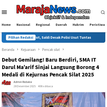
Loncat
ke
Menu
konten
Mobile
Home
Nasional
Regional
Daerah
Hukrim
Peristiwa
rot, Saldi Desak Polisi Usut Tuntas
Pilihan Redaksi
Warga Sinjai Tewas D
Beranda
Kejuaraan
Pencak silat
Debut Gemilang! Baru Berdiri, SMA IT
Darul Ma’arif Sinjai Langsung Borong 4
Medali di Kejurnas Pencak Silat 2025
Admin Redaksi
28 Desember 2025
408 x dibaca